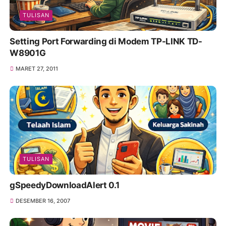
TULISAN
Setting Port Forwarding di Modem TP-LINK TD-
W8901G
MARET 27, 2011
TULISAN
gSpeedyDownloadAlert 0.1
DESEMBER 16, 2007