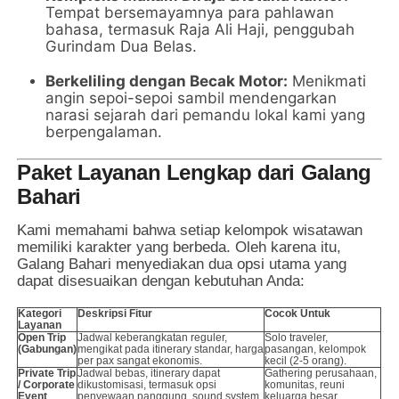
Tempat bersemayamnya para pahlawan
bahasa, termasuk Raja Ali Haji, penggubah
Gurindam Dua Belas.
Berkeliling dengan Becak Motor:
Menikmati
angin sepoi-sepoi sambil mendengarkan
narasi sejarah dari pemandu lokal kami yang
berpengalaman.
Paket Layanan Lengkap dari Galang
Bahari
Kami memahami bahwa setiap kelompok wisatawan
memiliki karakter yang berbeda. Oleh karena itu,
Galang Bahari menyediakan dua opsi utama yang
dapat disesuaikan dengan kebutuhan Anda:
Kategori
Deskripsi Fitur
Cocok Untuk
Layanan
Open Trip
Jadwal keberangkatan reguler,
Solo traveler,
(Gabungan)
mengikat pada itinerary standar, harga
pasangan, kelompok
per pax sangat ekonomis.
kecil (2-5 orang).
Private Trip
Jadwal bebas, itinerary dapat
Gathering perusahaan,
/ Corporate
dikustomisasi, termasuk opsi
komunitas, reuni
Event
penyewaan panggung, sound system,
keluarga besar,