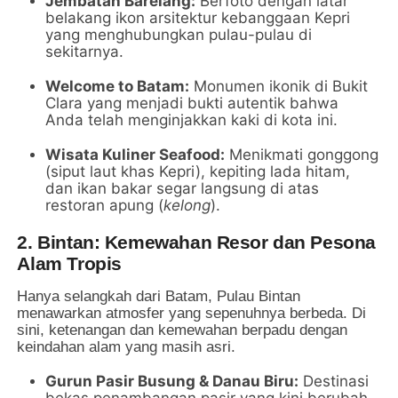
Jembatan Barelang:
Berfoto dengan latar
belakang ikon arsitektur kebanggaan Kepri
yang menghubungkan pulau-pulau di
sekitarnya.
Welcome to Batam:
Monumen ikonik di Bukit
Clara yang menjadi bukti autentik bahwa
Anda telah menginjakkan kaki di kota ini.
Wisata Kuliner Seafood:
Menikmati gonggong
(siput laut khas Kepri), kepiting lada hitam,
dan ikan bakar segar langsung di atas
restoran apung (
kelong
).
2. Bintan: Kemewahan Resor dan Pesona
Alam Tropis
Hanya selangkah dari Batam, Pulau Bintan
menawarkan atmosfer yang sepenuhnya berbeda. Di
sini, ketenangan dan kemewahan berpadu dengan
keindahan alam yang masih asri.
Gurun Pasir Busung & Danau Biru:
Destinasi
bekas penambangan pasir yang kini berubah