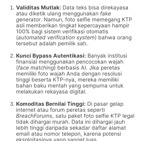
Validitas Mutlak:
Data teks bisa direkayasa
atau diketik ulang menggunakan
fake
generator
. Namun, foto selfie memegang KTP
asli memberikan tingkat kepercayaan hampir
100% bagi sistem verifikasi otomatis
(
automated verification system
) bahwa orang
tersebut adalah pemilik sah.
Kunci Bypass Autentikasi:
Banyak institusi
finansial menggunakan pencocokan wajah
(
face matching
) berbasis AI. Jika peretas
memiliki foto wajah Anda dengan resolusi
tinggi beserta KTP-nya, mereka memiliki
bahan baku mentah yang sempurna untuk
melakukan rekayasa digital.
Komoditas Bernilai Tinggi:
Di pasar gelap
internet atau forum peretas seperti
BreachForums
, satu paket foto selfie KTP legal
tidak dihargai murah. Data ini dihargai jauh
lebih tinggi daripada sekadar daftar alamat
email atau nomor telepon, karena potensi
eksploitasinya yang sangat luas.