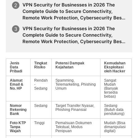
Practices, Online Privacy, Sensitive Data
VPN Security for Businesses in 2026 The
Protection, and Building a Future-Ready VPN
Complete Guide to Secure Connectivity,
Strategy
Remote Work Protection, Cybersecurity Best
Practices, Online Privacy, Sensitive Data
VPN Security for Businesses in 2026 The
Protection, and Building a Future-Ready VPN
Complete Guide to Secure Connectivity,
Strategy
Remote Work Protection, Cybersecurity Best
Practices, Online Privacy, Sensitive Data
Protection, and Building a Future-Ready VPN
Strategy
Jenis
Tingkat
Potensi Dampak
Kemudahan
Data
Risiko
Kejahatan
Eksploitasi
Pribadi
oleh Hacker
Alamat
Rendah
Spamming,
Sangat
Email &
-
Telemarketing, Phishing
Mudah
No. HP
Sedang
Umum
(Banyak
tersedia
bebas)
Nomor
Sedang
Target Transfer Nyasar,
Sedang
Rekening
Phishing Finansial
(Butuh data
Bank
pendukung)
Foto KTP
Tinggi
Pemalsuan Dokumen
Mudah (Bisa
Tanpa
Tekstual, Modus
dimanipulasi
Wajah
Penipuan
digital)