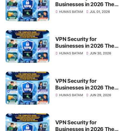
Businesses in 2026 The
Complete Guide to Secure
HUMAS BATAM
JUL 01, 2026
Connectivity, Remote Work
Protection, Cybersecurity
Best Practices, Online
Privacy, Sensitive Data
VPN Security for
Protection, and Building a
Businesses in 2026 The
Future-Ready VPN Strategy
Complete Guide to Secure
HUMAS BATAM
JUN 30, 2026
Connectivity, Remote Work
Protection, Cybersecurity
Best Practices, Online
Privacy, Sensitive Data
VPN Security for
Protection, and Building a
Businesses in 2026 The
Future-Ready VPN Strategy
Complete Guide to Secure
HUMAS BATAM
JUN 29, 2026
Connectivity, Remote Work
Protection, Cybersecurity
Best Practices, Online
Privacy, Sensitive Data
VPN Security for
Protection, and Building a
Businesses in 2026 The