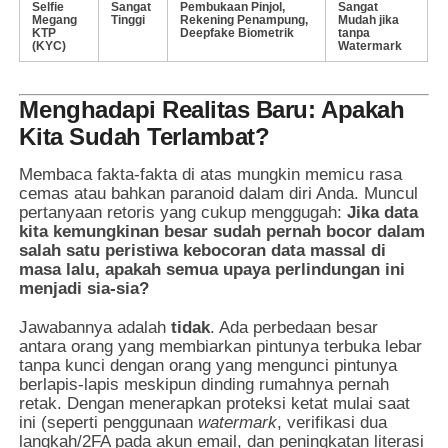
Selfie
Sangat
Pembukaan Pinjol,
Sangat
Megang
Tinggi
Rekening Penampung,
Mudah jika
KTP
Deepfake Biometrik
tanpa
(KYC)
Watermark
Menghadapi Realitas Baru: Apakah
Kita Sudah Terlambat?
Membaca fakta-fakta di atas mungkin memicu rasa
cemas atau bahkan paranoid dalam diri Anda. Muncul
pertanyaan retoris yang cukup menggugah:
Jika data
kita kemungkinan besar sudah pernah bocor dalam
salah satu peristiwa kebocoran data massal di
masa lalu, apakah semua upaya perlindungan ini
menjadi sia-sia?
Jawabannya adalah
tidak
. Ada perbedaan besar
antara orang yang membiarkan pintunya terbuka lebar
tanpa kunci dengan orang yang mengunci pintunya
berlapis-lapis meskipun dinding rumahnya pernah
retak. Dengan menerapkan proteksi ketat mulai saat
ini (seperti penggunaan
watermark
, verifikasi dua
langkah/2FA pada akun email, dan peningkatan literasi