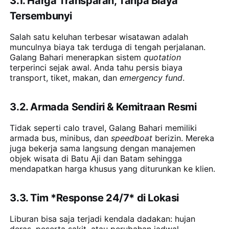
3.1. Harga Transparan, Tanpa Biaya
Tersembunyi
Salah satu keluhan terbesar wisatawan adalah
munculnya biaya tak terduga di tengah perjalanan.
Galang Bahari menerapkan sistem
quotation
terperinci sejak awal. Anda tahu persis biaya
transport, tiket, makan, dan
emergency fund
.
3.2. Armada Sendiri & Kemitraan Resmi
Tidak seperti calo travel, Galang Bahari memiliki
armada bus, minibus, dan
speedboat
berizin. Mereka
juga bekerja sama langsung dengan manajemen
objek wisata di Batu Aji dan Batam sehingga
mendapatkan harga khusus yang diturunkan ke klien.
3.3. Tim
*
Response 24/7
*
di Lokasi
Liburan bisa saja terjadi kendala dadakan: hujan
deras, peserta sakit, atau perubahan jadwal