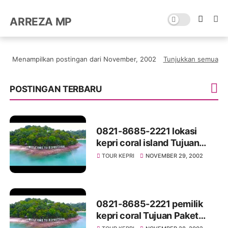
ARREZA MP
Menampilkan postingan dari November, 2002
Tunjukkan semua
POSTINGAN TERBARU
0821-8685-2221 lokasi
kepri coral island Tujuan
Paket Kepri Coral
TOUR KEPRI
NOVEMBER 29, 2002
ResortIsland Liburan Bahari
Hits di Batam, Kepulauan
Riau
0821-8685-2221 pemilik
kepri coral Tujuan Paket
Kepri Coral Resort