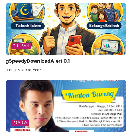
TULISAN
gSpeedyDownloadAlert 0.1
DESEMBER 16, 2007
REVIEW