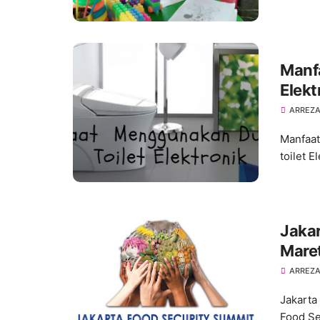
Manf
Elekt
ARREZA
Manfaat
toilet E
Jakar
Mare
ARREZA
Jakarta
Food Se