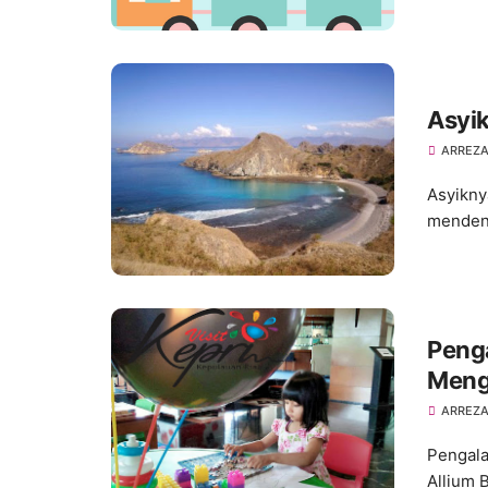
Asyi
ARREZA
Asyikny
mendeng
Penga
Mengi
ARREZA
Pengala
Allium 