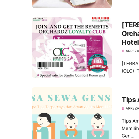
[TER
Orcha
Hotel
ARREZA
[TERBAR
(OLC) T
Tips
ARREZA
Tips Am
Memilih
Gen…