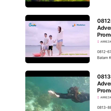
0812
Adven
Prom
ARREZA
0812-67
Batam K
0813
Adven
Promo
ARREZA
0813-88