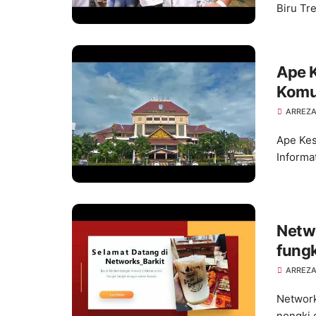
Biru Tr
Ape K
Komu
ARREZA
Ape Kes
Informa
Netw
fungk
ARREZA
Network
nongki 