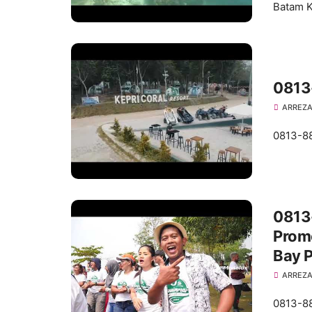
Batam K
0813
ARREZA
0813-88
0813
Promo
Bay P
ARREZA
0813-88