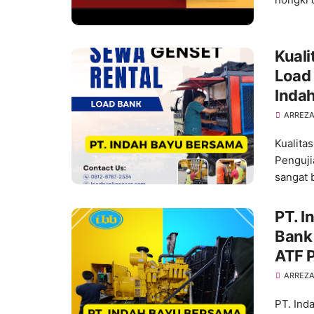
Kuali
Load 
Inda
ARREZA
Kualita
Penguji
sangat 
PT. I
Bank 
ATF 
Load
ARREZA
PT. Ind