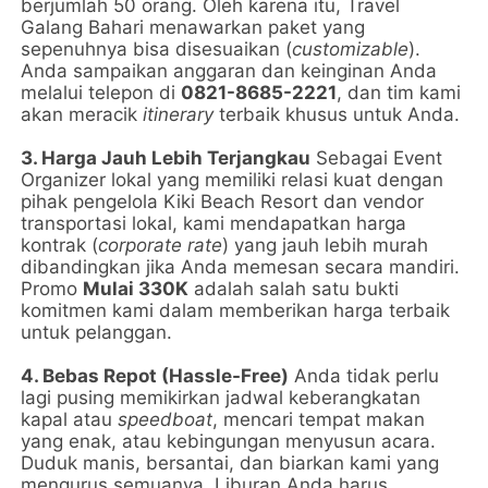
berjumlah 50 orang. Oleh karena itu, Travel
Galang Bahari menawarkan paket yang
sepenuhnya bisa disesuaikan (
customizable
).
Anda sampaikan anggaran dan keinginan Anda
melalui telepon di
0821-8685-2221
, dan tim kami
akan meracik
itinerary
terbaik khusus untuk Anda.
3. Harga Jauh Lebih Terjangkau
Sebagai Event
Organizer lokal yang memiliki relasi kuat dengan
pihak pengelola Kiki Beach Resort dan vendor
transportasi lokal, kami mendapatkan harga
kontrak (
corporate rate
) yang jauh lebih murah
dibandingkan jika Anda memesan secara mandiri.
Promo
Mulai 330K
adalah salah satu bukti
komitmen kami dalam memberikan harga terbaik
untuk pelanggan.
4. Bebas Repot (Hassle-Free)
Anda tidak perlu
lagi pusing memikirkan jadwal keberangkatan
kapal atau
speedboat
, mencari tempat makan
yang enak, atau kebingungan menyusun acara.
Duduk manis, bersantai, dan biarkan kami yang
mengurus semuanya. Liburan Anda harus