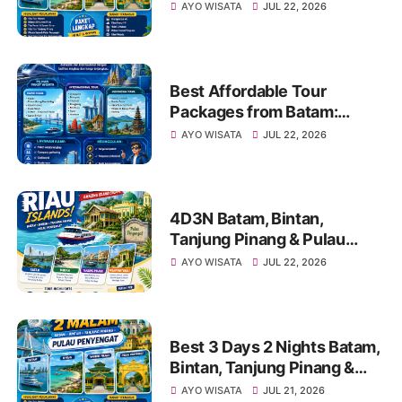
Penyengat Island Tour
AYO WISATA
JUL 22, 2026
Package Travel Galang
Bahari CallWA 0821-8685-
2221
Best Affordable Tour
Packages from Batam:
Explore Kepri, Indonesia &
AYO WISATA
JUL 22, 2026
Asia with Travel Galang
Bahari | Call +62 821-8685-
2221
4D3N Batam, Bintan,
Tanjung Pinang & Pulau
Penyengat Tour | Call/WA
AYO WISATA
JUL 22, 2026
+62 821-8685-2221
Best 3 Days 2 Nights Batam,
Bintan, Tanjung Pinang &
Penyengat Island Tour
AYO WISATA
JUL 21, 2026