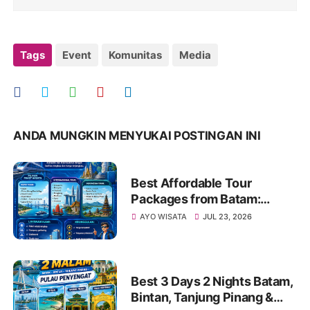
Tags
Event
Komunitas
Media
ANDA MUNGKIN MENYUKAI POSTINGAN INI
Best Affordable Tour
Packages from Batam:
Explore Kepri, Indonesia &
AYO WISATA
JUL 23, 2026
Asia with Travel Galang
Bahari | Call +62 821-8685-
2221
Best 3 Days 2 Nights Batam,
Bintan, Tanjung Pinang &