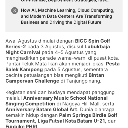
Management, Change Management, and
How AI, Machine Learning, Cloud Computing,
Future Business Transformation
and Modern Data Centers Are Transforming
Business and Driving the Digital Future
Awal Agustus dimulai dengan
BICC Spin Golf
Series-2
pada 3 Agustus, disusul
Lubukbaja
Night Carnival
pada 4–5 Agustus yang
menghadirkan parade warna-warni di pusat kota.
Pantai Teluk Mata Ikan akan menjadi lokasi
Pesta
Balek Kampong
pada 5 Agustus, sementara
pecinta petualangan bisa mengikuti
Bintan
Campervan Challenge
di Tanjungpinang.
Kegiatan seni dan budaya mendapat panggung
melalui
Anniversary Music School National
Singing Competition
di Nagoya Hill Mall, serta
Anniversary Batam Global Art
. Dunia olahraga
semakin hidup dengan
Palm Springs Birdie Golf
Tournament
,
Liga Futsal Kota Batam U-21
, dan
Funbike PHRI
.