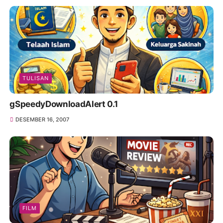
TULISAN
gSpeedyDownloadAlert 0.1
DESEMBER 16, 2007
FILM