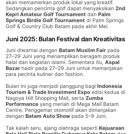
akan memamerkan produk lokal yang kreatif.
Sedangkan pencinta golf dapat menyaksikan
2nd
Kepri Amateur Golf Tournament
dan
Palm
Springs Birdie Golf Tournament
di Palm Springs
Golf & Country Club Batam pada akhir Mei.
Juni 2025: Bulan Festival dan Kreativitas
Juni diwarnai dengan
Batam Muslim Fair
pada
27–29 Juni yang menampilkan beragam produk
halal dan kegiatan islami. Sementara itu,
Aspal
Bazar
hadir pada 27–29 Juni untuk memanjakan
para pecinta kuliner dan fashion.
Bulan ini juga menjadi panggung bagi
Indonesia
Tourism & Trade Investment Expo
edisi kedua di
Nagoya Hill Shopping Mall, serta
Zumba
Performance
yang meriah di Mega Mall Batam
Centre. Penggemar otomotif akan dimanjakan
dengan
Batam Auto Show
pada 5–9 Juni.
Tak kalah seru, ajang olahraga seperti
Kejuaraan
Bola Voli Piala Bergilir Gubernur Kota Batam
dan