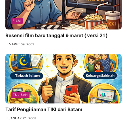
FILM
Resensi film baru tanggal 9 maret ( versi 21 )
MARET 09, 2009
TULISAN
Tarif Pengiriaman TIKI dari Batam
JANUARI 01, 2008