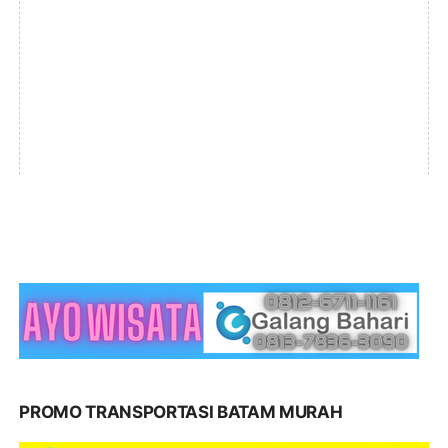
PROMO TRANSPORTASI BATAM MURAH