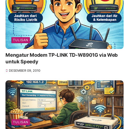
TULISAN
Mengatur Modem TP-LINK TD-W8901G via Web
untuk Speedy
DESEMBER 09, 2010
TULISAN