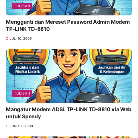
TULISAN
Mengganti dan Mereset Password Admin Modem
TP-LINK TD-8810
JULI 10, 2009
TULISAN
Mangatur Modem ADSL TP-LINK TD-8810 via Web
untuk Speedy
JUNI 02, 2008