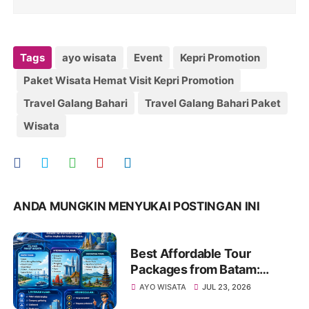
Tags
ayo wisata
Event
Kepri Promotion
Paket Wisata Hemat Visit Kepri Promotion
Travel Galang Bahari
Travel Galang Bahari Paket
Wisata
ANDA MUNGKIN MENYUKAI POSTINGAN INI
Best Affordable Tour
Packages from Batam:
Explore Kepri, Indonesia &
AYO WISATA
JUL 23, 2026
Asia with Travel Galang