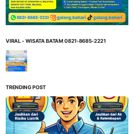
VIRAL - WISATA BATAM 0821-8685-2221
TRENDING POST