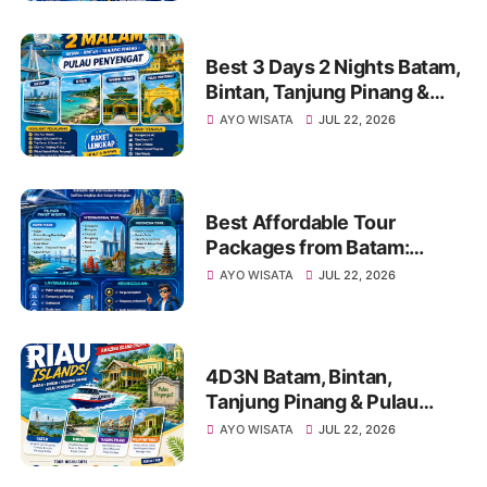
Bahari | Call +62 821-8685-
2221
Best 3 Days 2 Nights Batam,
Bintan, Tanjung Pinang &
Penyengat Island Tour
AYO WISATA
JUL 22, 2026
Package Travel Galang
Bahari CallWA 0821-8685-
2221
Best Affordable Tour
Packages from Batam:
Explore Kepri, Indonesia &
AYO WISATA
JUL 22, 2026
Asia with Travel Galang
Bahari | Call +62 821-8685-
2221
4D3N Batam, Bintan,
Tanjung Pinang & Pulau
Penyengat Tour | Call/WA
AYO WISATA
JUL 22, 2026
+62 821-8685-2221