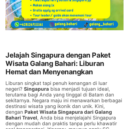
Jelajah Singapura dengan Paket
Wisata Galang Bahari: Liburan
Hemat dan Menyenangkan
Liburan singkat tapi penuh kenangan di luar
negeri?
Singapura
bisa menjadi tujuan ideal,
terutama bagi Anda yang tinggal di Batam dan
sekitarnya. Negara maju ini menawarkan berbagai
destinasi wisata yang ikonik dan unik. Kini,
dengan
Paket Wisata Singapura dari Galang
Bahari Travel
, Anda bisa menjelajahi Singapura
dengan mudah dan praktis tanpa perlu khawatir