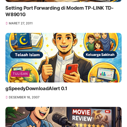
Setting Port Forwarding di Modem TP-LINK TD-
W8901G
MARET 27, 2011
TULISAN
gSpeedyDownloadAlert 0.1
DESEMBER 16, 2007