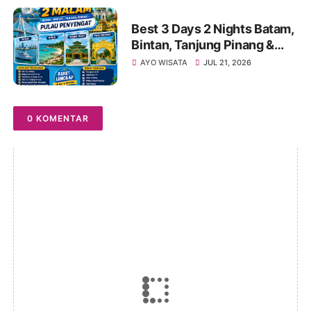
Best 3 Days 2 Nights Batam,
Bintan, Tanjung Pinang &
Penyengat Island Tour
AYO WISATA
JUL 21, 2026
Package Travel Galang
Bahari CallWA 0821-8685-
2221
0 KOMENTAR