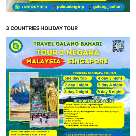
3 COUNTRIES HOLIDAY TOUR