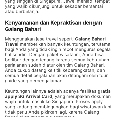
yang singgah di Singapura, Jewel menjadi tempat
yang wajib dikunjungi untuk sekadar bersantai
atau berbelanja.
Kenyamanan dan Kepraktisan dengan
Galang Bahari
Menggunakan jasa travel seperti
Galang Bahari
Travel
memberikan banyak keuntungan, terutama
bagi Anda yang tidak ingin repot mengurus segala
hal sendiri. Dengan paket wisata ini, Anda bisa
berlibur dengan tenang karena semua kebutuhan
perjalanan sudah diatur oleh tim Galang Bahari.
Anda cukup datang ke titik keberangkatan, dan
semua detail perjalanan akan ditangani oleh tour
guide yang berpengalaman.
Keuntungan lainnya adalah adanya fasilitas
gratis
apply SG Arrival Card
, yang merupakan dokumen
wajib untuk masuk ke Singapura. Proses apply
yang kadang membingungkan bagi wisatawan kini
tidak perlu Anda pikirkan lagi, karena Galang