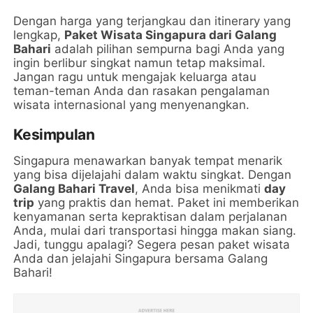
Dengan harga yang terjangkau dan itinerary yang
lengkap,
Paket Wisata Singapura dari Galang
Bahari
adalah pilihan sempurna bagi Anda yang
ingin berlibur singkat namun tetap maksimal.
Jangan ragu untuk mengajak keluarga atau
teman-teman Anda dan rasakan pengalaman
wisata internasional yang menyenangkan.
Kesimpulan
Singapura menawarkan banyak tempat menarik
yang bisa dijelajahi dalam waktu singkat. Dengan
Galang Bahari Travel
, Anda bisa menikmati
day
trip
yang praktis dan hemat. Paket ini memberikan
kenyamanan serta kepraktisan dalam perjalanan
Anda, mulai dari transportasi hingga makan siang.
Jadi, tunggu apalagi? Segera pesan paket wisata
Anda dan jelajahi Singapura bersama Galang
Bahari!