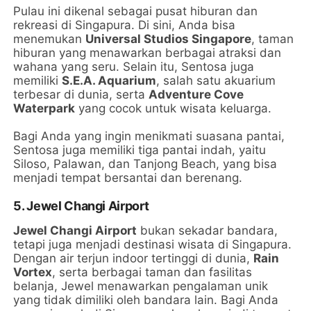
Pulau ini dikenal sebagai pusat hiburan dan
rekreasi di Singapura. Di sini, Anda bisa
menemukan
Universal Studios Singapore
, taman
hiburan yang menawarkan berbagai atraksi dan
wahana yang seru. Selain itu, Sentosa juga
memiliki
S.E.A. Aquarium
, salah satu akuarium
terbesar di dunia, serta
Adventure Cove
Waterpark
yang cocok untuk wisata keluarga.
Bagi Anda yang ingin menikmati suasana pantai,
Sentosa juga memiliki tiga pantai indah, yaitu
Siloso, Palawan, dan Tanjong Beach, yang bisa
menjadi tempat bersantai dan berenang.
5. Jewel Changi Airport
Jewel Changi Airport
bukan sekadar bandara,
tetapi juga menjadi destinasi wisata di Singapura.
Dengan air terjun indoor tertinggi di dunia,
Rain
Vortex
, serta berbagai taman dan fasilitas
belanja, Jewel menawarkan pengalaman unik
yang tidak dimiliki oleh bandara lain. Bagi Anda