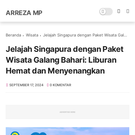
ARREZA MP
Beranda
Wisata
Jelajah Singapura dengan Paket Wisata Galang Bahari: Liburan Hemat dan Menyenangkan
Jelajah Singapura dengan Paket
Wisata Galang Bahari: Liburan
Hemat dan Menyenangkan
SEPTEMBER 17, 2024
0 KOMENTAR