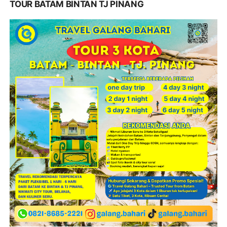
TOUR BATAM BINTAN TJ PINANG