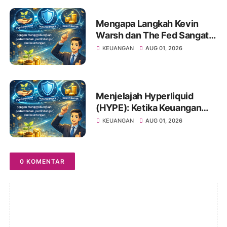
Mengapa Langkah Kevin
Warsh dan The Fed Sangat
Penting Bagi Portofolio
KEUANGAN
AUG 01, 2026
Saham Anda
Menjelajah Hyperliquid
(HYPE): Ketika Keuangan
Tradisional Berkelindan
KEUANGAN
AUG 01, 2026
dengan Dunia Kripto
0 KOMENTAR