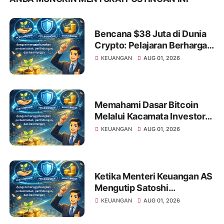
Bencana $38 Juta di Dunia
Crypto: Pelajaran Berharga
bagi Investor Saham Pemula
KEUANGAN
AUG 01, 2026
Memahami Dasar Bitcoin
Melalui Kacamata Investor
Saham
KEUANGAN
AUG 01, 2026
Ketika Menteri Keuangan AS
Mengutip Satoshi
Nakamoto: Apa Artinya bagi
KEUANGAN
AUG 01, 2026
Investor Pemula?