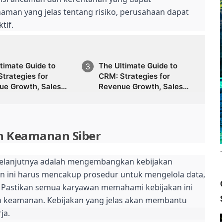
man yang jelas tentang risiko, perusahaan dapat
tif.
timate Guide to
The Ultimate Guide to
trategies for
CRM: Strategies for
ue Growth, Sales
Revenue Growth, Sales
ation, Marketing
Automation, Marketing
rmance, Lead
Performance, Lead
ation, Customer
Generation, Customer
ntation,
Segmentation,
n Keamanan Siber
asting Accuracy,
Forecasting Accuracy,
mer Behavior
Customer Behavior
is, and the Future of
Analysis, and the Future of
h selanjutnya adalah mengembangkan kebijakan
Driven Sales &
Data-Driven Sales &
n ini harus mencakup prosedur untuk mengelola data,
ting
Marketing
. Pastikan semua karyawan memahami kebijakan ini
n keamanan. Kebijakan yang jelas akan membantu
ja.