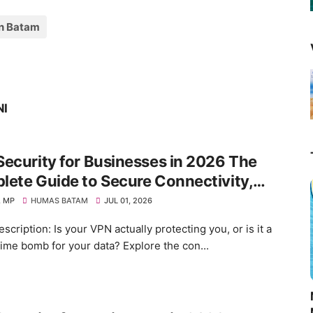
n Batam
NI
ecurity for Businesses in 2026 The
ete Guide to Secure Connectivity,
e Work Protection, Cybersecurity Best
 MP
HUMAS BATAM
JUL 01, 2026
ices, Online Privacy, Sensitive Data
cription: Is your VPN actually protecting you, or is it a
ction, and Building a Future-Ready VPN
time bomb for your data? Explore the con...
tegy