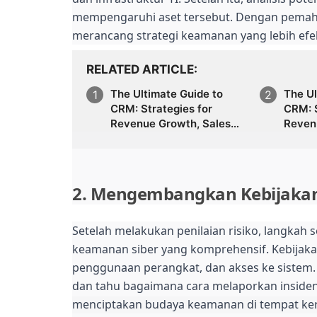
mempengaruhi aset tersebut. Dengan pemaha
merancang strategi keamanan yang lebih efek
RELATED ARTICLE
The Ultimate Guide to
The Ul
CRM: Strategies for
CRM: S
Revenue Growth, Sales
Reven
Automation, Marketing
Autom
Performance, Lead
Perfo
Generation, Customer
Gener
Segmentation,
Segme
2. Mengembangkan Kebijaka
Forecasting Accuracy,
Forec
Customer Behavior
Custo
Analysis, and the Future of
Analys
Setelah melakukan penilaian risiko, langka
Data-Driven Sales &
Data-
keamanan siber yang komprehensif. Kebijaka
Marketing
Marke
penggunaan perangkat, dan akses ke sistem
dan tahu bagaimana cara melaporkan inside
menciptakan budaya keamanan di tempat ker