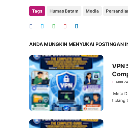
Tags
Humas Batam
Media
Persandia
ANDA MUNGKIN MENYUKAI POSTINGAN I
VPN S
Compl
Remot
ARREZA
Pract
Meta Des
Prote
ticking 
Stra