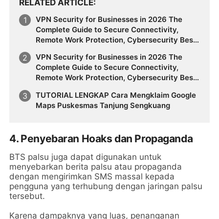
RELATED ARTICLE
VPN Security for Businesses in 2026 The
Complete Guide to Secure Connectivity,
Remote Work Protection, Cybersecurity Best
Practices, Online Privacy, Sensitive Data
VPN Security for Businesses in 2026 The
Protection, and Building a Future-Ready VPN
Complete Guide to Secure Connectivity,
Strategy
Remote Work Protection, Cybersecurity Best
Practices, Online Privacy, Sensitive Data
TUTORIAL LENGKAP Cara Mengklaim Google
Protection, and Building a Future-Ready VPN
Maps Puskesmas Tanjung Sengkuang
Strategy
4.
Penyebaran Hoaks dan Propaganda
BTS palsu juga dapat digunakan untuk
menyebarkan berita palsu atau propaganda
dengan mengirimkan SMS massal kepada
pengguna yang terhubung dengan jaringan palsu
tersebut.
Karena dampaknya yang luas, penanganan