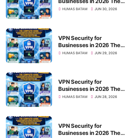
Businesses in 2026 The
Future-Ready VPN Strategy
Complete Guide to Secure
HUMAS BATAM
JUN 30, 2026
Connectivity, Remote Work
Protection, Cybersecurity
Best Practices, Online
Privacy, Sensitive Data
VPN Security for
Protection, and Building a
Businesses in 2026 The
Future-Ready VPN Strategy
Complete Guide to Secure
HUMAS BATAM
JUN 29, 2026
Connectivity, Remote Work
Protection, Cybersecurity
Best Practices, Online
Privacy, Sensitive Data
VPN Security for
Protection, and Building a
Businesses in 2026 The
Future-Ready VPN Strategy
Complete Guide to Secure
HUMAS BATAM
JUN 28, 2026
Connectivity, Remote Work
Protection, Cybersecurity
Best Practices, Online
Privacy, Sensitive Data
VPN Security for
Protection, and Building a
Businesses in 2026 The