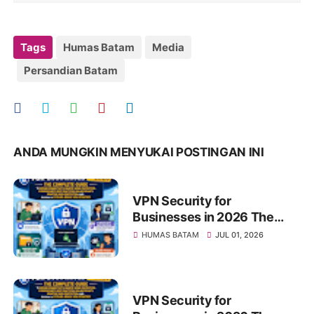
Tags
Humas Batam
Media
Persandian Batam
ANDA MUNGKIN MENYUKAI POSTINGAN INI
VPN Security for
Businesses in 2026 The
Complete Guide to Secure
HUMAS BATAM
JUL 01, 2026
Connectivity, Remote Work
Protection, Cybersecurity
Best Practices, Online
Privacy, Sensitive Data
VPN Security for
Protection, and Building a