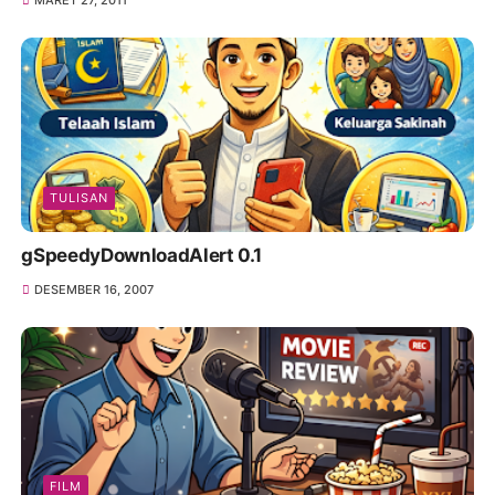
MARET 27, 2011
TULISAN
gSpeedyDownloadAlert 0.1
DESEMBER 16, 2007
FILM