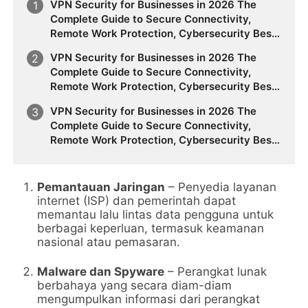
VPN Security for Businesses in 2026 The
Complete Guide to Secure Connectivity,
Remote Work Protection, Cybersecurity Best
Practices, Online Privacy, Sensitive Data
VPN Security for Businesses in 2026 The
Protection, and Building a Future-Ready VPN
Complete Guide to Secure Connectivity,
Strategy
Remote Work Protection, Cybersecurity Best
Practices, Online Privacy, Sensitive Data
VPN Security for Businesses in 2026 The
Protection, and Building a Future-Ready VPN
Complete Guide to Secure Connectivity,
Strategy
Remote Work Protection, Cybersecurity Best
Practices, Online Privacy, Sensitive Data
Protection, and Building a Future-Ready VPN
Strategy
Pemantauan Jaringan
– Penyedia layanan
internet (ISP) dan pemerintah dapat
memantau lalu lintas data pengguna untuk
berbagai keperluan, termasuk keamanan
nasional atau pemasaran.
Malware dan Spyware
– Perangkat lunak
berbahaya yang secara diam-diam
mengumpulkan informasi dari perangkat