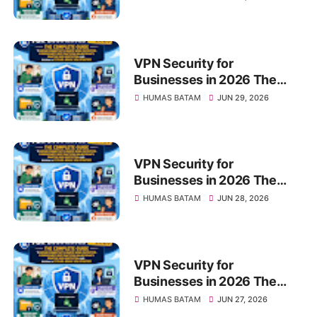
Connectivity, Remote Work
Protection, Cybersecurity
Best Practices, Online
Privacy, Sensitive Data
VPN Security for
Protection, and Building a
Businesses in 2026 The
Future-Ready VPN Strategy
Complete Guide to Secure
HUMAS BATAM
JUN 29, 2026
Connectivity, Remote Work
Protection, Cybersecurity
Best Practices, Online
Privacy, Sensitive Data
VPN Security for
Protection, and Building a
Businesses in 2026 The
Future-Ready VPN Strategy
Complete Guide to Secure
HUMAS BATAM
JUN 28, 2026
Connectivity, Remote Work
Protection, Cybersecurity
Best Practices, Online
Privacy, Sensitive Data
VPN Security for
Protection, and Building a
Businesses in 2026 The
Future-Ready VPN Strategy
Complete Guide to Secure
HUMAS BATAM
JUN 27, 2026
Connectivity, Remote Work