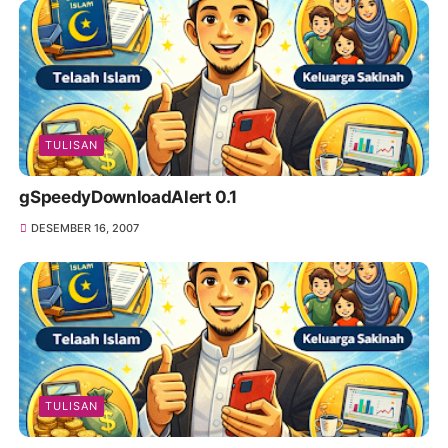
TULISAN
gSpeedyDownloadAlert 0.1
DESEMBER 16, 2007
TULISAN