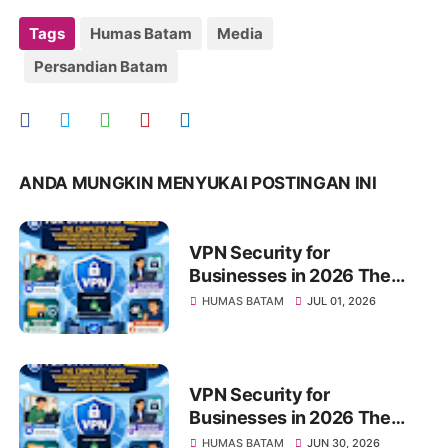
Tags
Humas Batam
Media
Persandian Batam
ANDA MUNGKIN MENYUKAI POSTINGAN INI
VPN Security for
Businesses in 2026 The
Complete Guide to Secure
HUMAS BATAM
JUL 01, 2026
Connectivity, Remote Work
Protection, Cybersecurity
Best Practices, Online
Privacy, Sensitive Data
VPN Security for
Protection, and Building a
Businesses in 2026 The
Future-Ready VPN Strategy
Complete Guide to Secure
HUMAS BATAM
JUN 30, 2026