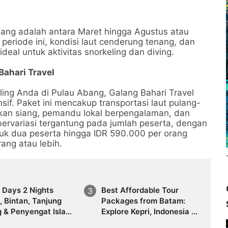
ang adalah antara Maret hingga Agustus atau
eriode ini, kondisi laut cenderung tenang, dan
ideal untuk aktivitas snorkeling dan diving.
Bahari Travel
ng Anda di Pulau Abang, Galang Bahari Travel
f. Paket ini mencakup transportasi laut pulang-
makan siang, pemandu lokal berpengalaman, dan
bervariasi tergantung pada jumlah peserta, dengan
ntuk dua peserta hingga IDR 590.000 per orang
rang atau lebih.
 Days 2 Nights
Best Affordable Tour
 Bintan, Tanjung
Packages from Batam:
 & Penyengat Island
Explore Kepri, Indonesia &
Package Travel
Asia with Travel Galang