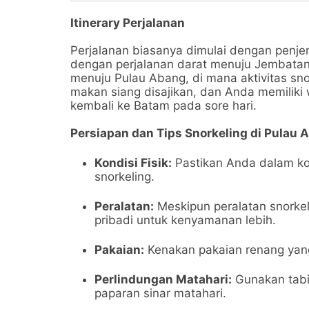
Bahari | Call +62 821-
Galan
8685-2221
0821-
Itinerary Perjalanan
Perjalanan biasanya dimulai dengan penje
dengan perjalanan darat menuju Jembatan 
menuju Pulau Abang, di mana aktivitas sno
makan siang disajikan, dan Anda memiliki
kembali ke Batam pada sore hari.
Persiapan dan Tips Snorkeling di Pulau 
Kondisi Fisik:
Pastikan Anda dalam kon
snorkeling.
Peralatan:
Meskipun peralatan snorke
pribadi untuk kenyamanan lebih.
Pakaian:
Kenakan pakaian renang yan
Perlindungan Matahari:
Gunakan tabir
paparan sinar matahari.