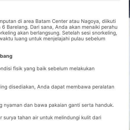
g Bahari CallWA
Bahari | Call +62 821-
8685-2221
8685-2221
mputan di area Batam Center atau Nagoya, diikuti
6 Barelang. Dari sana, Anda akan menaiki perahu
rkeling akan berlangsung. Setelah sesi snorkeling,
 waktu luang untuk menjelajahi pulau sebelum
Abang
disi fisik yang baik sebelum melakukan
ling disediakan, Anda dapat membawa peralatan
g nyaman dan bawa pakaian ganti serta handuk.
 surya tahan air untuk melindungi kulit dari