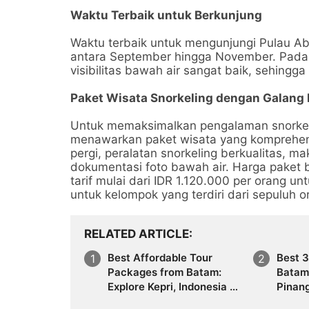
Waktu Terbaik untuk Berkunjung
Waktu terbaik untuk mengunjungi Pulau Ab
antara September hingga November. Pada p
visibilitas bawah air sangat baik, sehingga 
Paket Wisata Snorkeling dengan Galang 
Untuk memaksimalkan pengalaman snorkeli
menawarkan paket wisata yang komprehensi
pergi, peralatan snorkeling berkualitas, 
dokumentasi foto bawah air. Harga paket 
tarif mulai dari IDR 1.120.000 per orang u
untuk kelompok yang terdiri dari sepuluh o
RELATED ARTICLE
Best Affordable Tour
Best 3
Packages from Batam:
Batam,
Explore Kepri, Indonesia &
Pinang
Asia with Travel Galang
Tour 