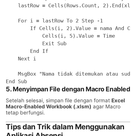
    lastRow = Cells(Rows.Count, 2).End(xlUp
    For i = lastRow To 2 Step -1

        If Cells(i, 2).Value = nama And Cel
            Cells(i, 5).Value = Time

            Exit Sub

        End If

    Next i

    MsgBox "Nama tidak ditemukan atau sudah
End Sub
5. Menyimpan File dengan Macro Enabled
Setelah selesai, simpan file dengan format
Excel
Macro-Enabled Workbook (.xlsm)
agar Macro
tetap berfungsi.
Tips dan Trik dalam Menggunakan
Aplikasi Absensi