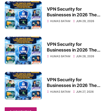
Best Practices, Online
Privacy, Sensitive Data
VPN Security for
Protection, and Building a
Businesses in 2026 The
Future-Ready VPN Strategy
Complete Guide to Secure
HUMAS BATAM
JUN 29, 2026
Connectivity, Remote Work
Protection, Cybersecurity
Best Practices, Online
Privacy, Sensitive Data
VPN Security for
Protection, and Building a
Businesses in 2026 The
Future-Ready VPN Strategy
Complete Guide to Secure
HUMAS BATAM
JUN 28, 2026
Connectivity, Remote Work
Protection, Cybersecurity
Best Practices, Online
Privacy, Sensitive Data
VPN Security for
Protection, and Building a
Businesses in 2026 The
Future-Ready VPN Strategy
Complete Guide to Secure
HUMAS BATAM
JUN 27, 2026
Connectivity, Remote Work
Protection, Cybersecurity
Best Practices, Online