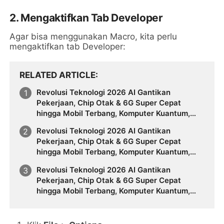
2. Mengaktifkan Tab Developer
Agar bisa menggunakan Macro, kita perlu
mengaktifkan tab Developer:
RELATED ARTICLE
Revolusi Teknologi 2026 AI Gantikan
Pekerjaan, Chip Otak & 6G Super Cepat
hingga Mobil Terbang, Komputer Kuantum,
Deepfake, Smart City Tanpa Polisi dan
Revolusi Teknologi 2026 AI Gantikan
Kacamata AR yang Mengubah Dunia
Pekerjaan, Chip Otak & 6G Super Cepat
hingga Mobil Terbang, Komputer Kuantum,
Deepfake, Smart City Tanpa Polisi dan
Revolusi Teknologi 2026 AI Gantikan
Kacamata AR yang Mengubah Dunia
Pekerjaan, Chip Otak & 6G Super Cepat
hingga Mobil Terbang, Komputer Kuantum,
Deepfake, Smart City Tanpa Polisi dan
Kacamata AR yang Mengubah Dunia