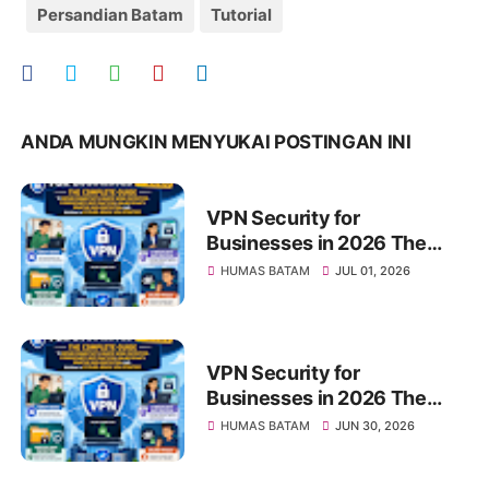
Persandian Batam
Tutorial
ANDA MUNGKIN MENYUKAI POSTINGAN INI
VPN Security for
Businesses in 2026 The
Complete Guide to Secure
HUMAS BATAM
JUL 01, 2026
Connectivity, Remote Work
Protection, Cybersecurity
Best Practices, Online
Privacy, Sensitive Data
VPN Security for
Protection, and Building a
Businesses in 2026 The
Future-Ready VPN Strategy
Complete Guide to Secure
HUMAS BATAM
JUN 30, 2026
Connectivity, Remote Work
Protection, Cybersecurity