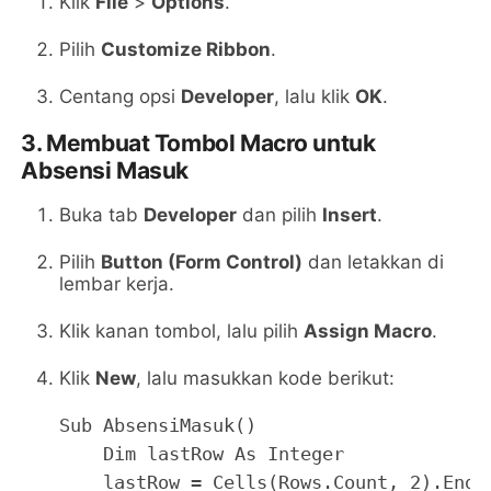
Klik
File
>
Options
.
Pilih
Customize Ribbon
.
Centang opsi
Developer
, lalu klik
OK
.
3. Membuat Tombol Macro untuk
Absensi Masuk
Buka tab
Developer
dan pilih
Insert
.
Pilih
Button (Form Control)
dan letakkan di
lembar kerja.
Klik kanan tombol, lalu pilih
Assign Macro
.
Klik
New
, lalu masukkan kode berikut:
Sub AbsensiMasuk()

    Dim lastRow As Integer

    lastRow = Cells(Rows.Count, 2).End(x