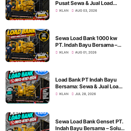
Pusat Sewa & Jual Load
Bank Andal untuk Pengujian
IKLAN
AUG 03, 2026
Genset di Jakarta dan
Indonesia Info & Konsultasi:
0812-8787-2534
Sewa Load Bank 1000 kw
PT. Indah Bayu Bersama –
Solusi Profesional Pengujian
IKLAN
AUG 01, 2026
Genset untuk Berbagai
Kebutuhan Industri
Load Bank PT Indah Bayu
Bersama: Sewa & Jual Load
Bank Terpercaya
IKLAN
JUL 28, 2026
Jabodetabek | Konsultasi
0812-8787-2534
Sewa Load Bank Genset PT.
Indah Bayu Bersama – Solusi