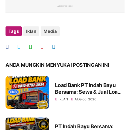
Tags
Iklan
Media
ANDA MUNGKIN MENYUKAI POSTINGAN INI
Load Bank PT Indah Bayu
Bersama: Sewa & Jual Load
Bank Terpercaya Jakarta |
IKLAN
AUG 06, 2026
Konsultasi 0812-8787-2534
PT Indah Bayu Bersama: