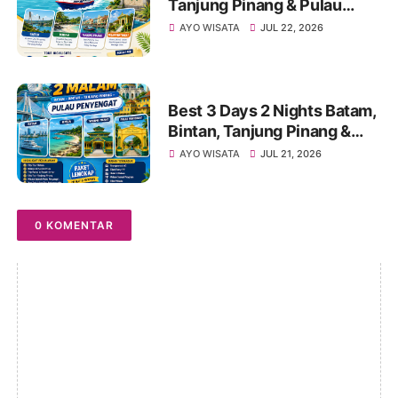
Tanjung Pinang & Pulau
Penyengat Tour | Call/WA
AYO WISATA
JUL 22, 2026
+62 821-8685-2221
Best 3 Days 2 Nights Batam,
Bintan, Tanjung Pinang &
Penyengat Island Tour
AYO WISATA
JUL 21, 2026
Package Travel Galang
Bahari CallWA 0821-8685-
2221
0 KOMENTAR