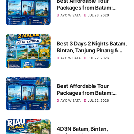
Best Affordable Tour
Packages from Batam:
Explore Kepri, Indonesia &
AYO WISATA
JUL 23, 2026
Asia with Travel Galang
Bahari | Call +62 821-8685-
2221
Best 3 Days 2 Nights Batam,
Bintan, Tanjung Pinang &
Penyengat Island Tour
AYO WISATA
JUL 22, 2026
Package Travel Galang
Bahari CallWA 0821-8685-
2221
Best Affordable Tour
Packages from Batam:
Explore Kepri, Indonesia &
AYO WISATA
JUL 22, 2026
Asia with Travel Galang
Bahari | Call +62 821-8685-
2221
4D3N Batam, Bintan,