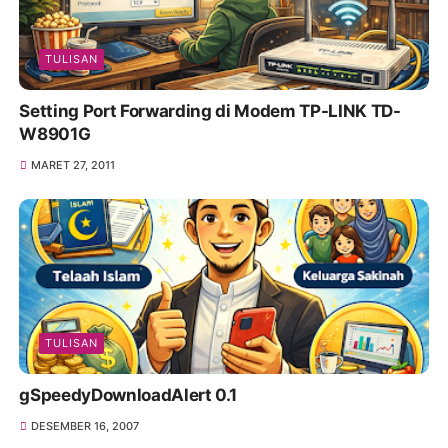
TULISAN
Setting Port Forwarding di Modem TP-LINK TD-
W8901G
MARET 27, 2011
TULISAN
gSpeedyDownloadAlert 0.1
DESEMBER 16, 2007