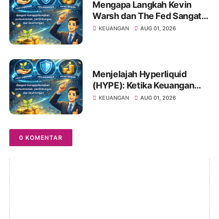
Mengapa Langkah Kevin
Warsh dan The Fed Sangat
Penting Bagi Portofolio
KEUANGAN
AUG 01, 2026
Saham Anda
Menjelajah Hyperliquid
(HYPE): Ketika Keuangan
Tradisional Berkelindan
KEUANGAN
AUG 01, 2026
dengan Dunia Kripto
0 KOMENTAR