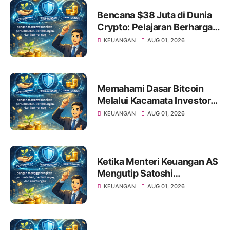
Bencana $38 Juta di Dunia
Crypto: Pelajaran Berharga
bagi Investor Saham Pemula
KEUANGAN
AUG 01, 2026
Memahami Dasar Bitcoin
Melalui Kacamata Investor
Saham
KEUANGAN
AUG 01, 2026
Ketika Menteri Keuangan AS
Mengutip Satoshi
Nakamoto: Apa Artinya bagi
KEUANGAN
AUG 01, 2026
Investor Pemula?