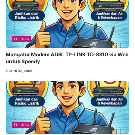
TULISAN
Mangatur Modem ADSL TP-LINK TD-8810 via Web
untuk Speedy
JUNI 02, 2008
TULISAN