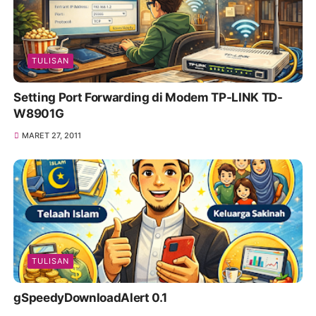
TULISAN
Setting Port Forwarding di Modem TP-LINK TD-
W8901G
MARET 27, 2011
TULISAN
gSpeedyDownloadAlert 0.1