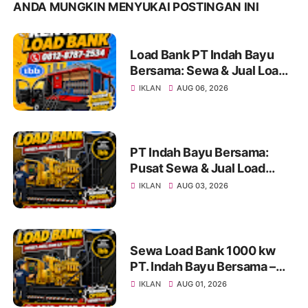
ANDA MUNGKIN MENYUKAI POSTINGAN INI
Load Bank PT Indah Bayu
Bersama: Sewa & Jual Load
Bank Terpercaya Jakarta |
IKLAN
AUG 06, 2026
Konsultasi 0812-8787-2534
PT Indah Bayu Bersama:
Pusat Sewa & Jual Load
Bank Andal untuk Pengujian
IKLAN
AUG 03, 2026
Genset di Jakarta dan
Indonesia Info & Konsultasi:
0812-8787-2534
Sewa Load Bank 1000 kw
PT. Indah Bayu Bersama –
Solusi Profesional Pengujian
IKLAN
AUG 01, 2026
Genset untuk Berbagai