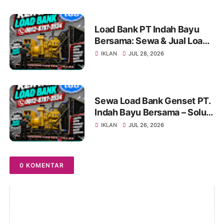
Kebutuhan Industri
Load Bank PT Indah Bayu
Bersama: Sewa & Jual Load
Bank Terpercaya
IKLAN
JUL 28, 2026
Jabodetabek | Konsultasi
0812-8787-2534
Sewa Load Bank Genset PT.
Indah Bayu Bersama – Solusi
Profesional untuk Pengujian
IKLAN
JUL 26, 2026
Genset yang Andal
0 KOMENTAR