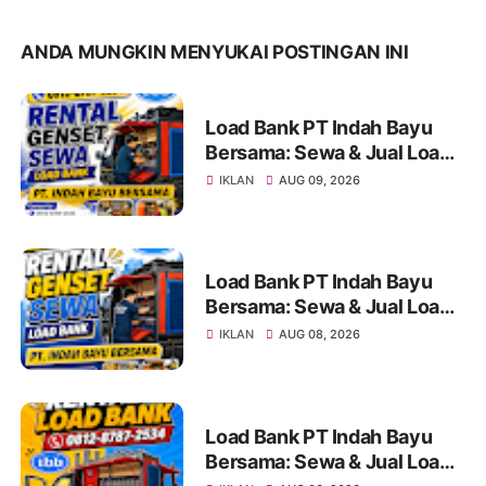
ANDA MUNGKIN MENYUKAI POSTINGAN INI
Load Bank PT Indah Bayu
Bersama: Sewa & Jual Load
Bank Terpercaya Jakarta |
IKLAN
AUG 09, 2026
Konsultasi 0812-8787-2534
Load Bank PT Indah Bayu
Bersama: Sewa & Jual Load
Bank Terpercaya Jakarta |
IKLAN
AUG 08, 2026
Konsultasi 0812-8787-2534
Load Bank PT Indah Bayu
Bersama: Sewa & Jual Load