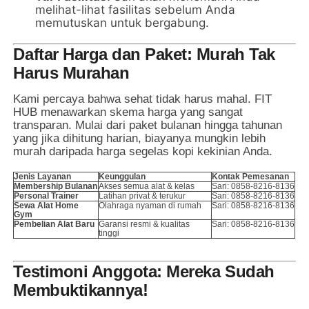
melihat-lihat fasilitas sebelum Anda
memutuskan untuk bergabung.
Daftar Harga dan Paket: Murah Tak
Harus Murahan
Kami percaya bahwa sehat tidak harus mahal. FIT
HUB menawarkan skema harga yang sangat
transparan. Mulai dari paket bulanan hingga tahunan
yang jika dihitung harian, biayanya mungkin lebih
murah daripada harga segelas kopi kekinian Anda.
Jenis Layanan
Keunggulan
Kontak Pemesanan
Membership Bulanan
Akses semua alat & kelas
Sari: 0858-8216-8136
Personal Trainer
Latihan privat & terukur
Sari: 0858-8216-8136
Sewa Alat Home
Olahraga nyaman di rumah
Sari: 0858-8216-8136
Gym
Pembelian Alat Baru
Garansi resmi & kualitas
Sari: 0858-8216-8136
tinggi
Testimoni Anggota: Mereka Sudah
Membuktikannya!