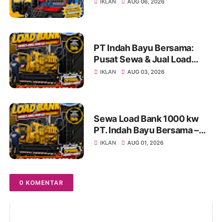
Bank Terpercaya Jakarta |
IKLAN
AUG 06, 2026
Konsultasi 0812-8787-2534
PT Indah Bayu Bersama:
Pusat Sewa & Jual Load
Bank Andal untuk Pengujian
IKLAN
AUG 03, 2026
Genset di Jakarta dan
Indonesia Info & Konsultasi:
0812-8787-2534
Sewa Load Bank 1000 kw
PT. Indah Bayu Bersama –
Solusi Profesional Pengujian
IKLAN
AUG 01, 2026
Genset untuk Berbagai
Kebutuhan Industri
0 KOMENTAR