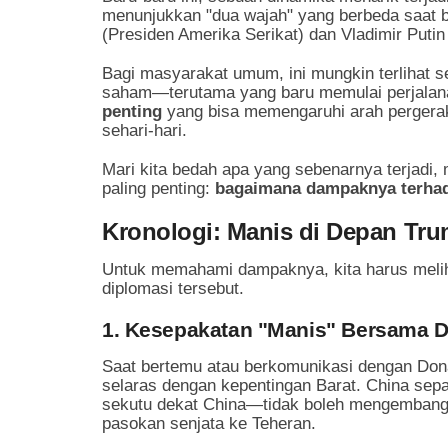
menunjukkan "dua wajah" yang berbeda saat 
(Presiden Amerika Serikat) dan Vladimir Putin
Bagi masyarakat umum, ini mungkin terlihat se
saham—terutama yang baru memulai perjalana
penting
yang bisa memengaruhi arah pergerak
sehari-hari.
Mari kita bedah apa yang sebenarnya terjadi,
paling penting:
bagaimana dampaknya terhada
Kronologi: Manis di Depan Tru
Untuk memahami dampaknya, kita harus meliha
diplomasi tersebut.
1. Kesepakatan "Manis" Bersama 
Saat bertemu atau berkomunikasi dengan Dona
selaras dengan kepentingan Barat. China sep
sekutu dekat China—tidak boleh mengembangka
pasokan senjata ke Teheran.