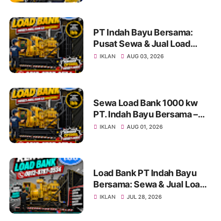
PT Indah Bayu Bersama:
Pusat Sewa & Jual Load
Bank Andal untuk Pengujian
IKLAN
AUG 03, 2026
Genset di Jakarta dan
Indonesia Info & Konsultasi:
0812-8787-2534
Sewa Load Bank 1000 kw
PT. Indah Bayu Bersama –
Solusi Profesional Pengujian
IKLAN
AUG 01, 2026
Genset untuk Berbagai
Kebutuhan Industri
Load Bank PT Indah Bayu
Bersama: Sewa & Jual Load
Bank Terpercaya
IKLAN
JUL 28, 2026
Jabodetabek | Konsultasi
0812-8787-2534