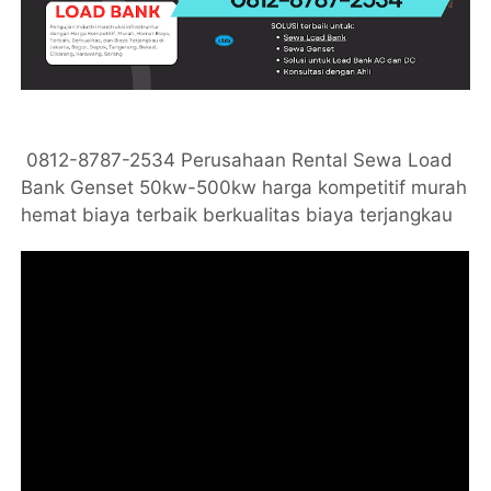
0812-8787-2534 Perusahaan Rental Sewa Load
Bank Genset 50kw-500kw harga kompetitif murah
hemat biaya terbaik berkualitas biaya terjangkau