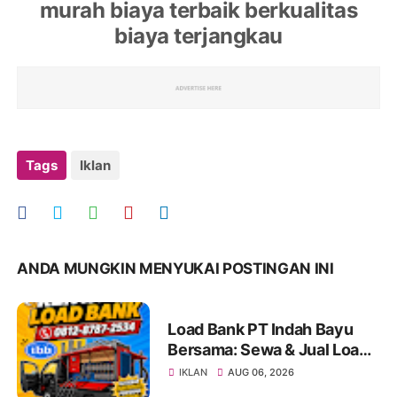
murah biaya terbaik berkualitas
biaya terjangkau
Tags
Iklan
ANDA MUNGKIN MENYUKAI POSTINGAN INI
Load Bank PT Indah Bayu
Bersama: Sewa & Jual Load
Bank Terpercaya Jakarta |
IKLAN
AUG 06, 2026
Konsultasi 0812-8787-2534