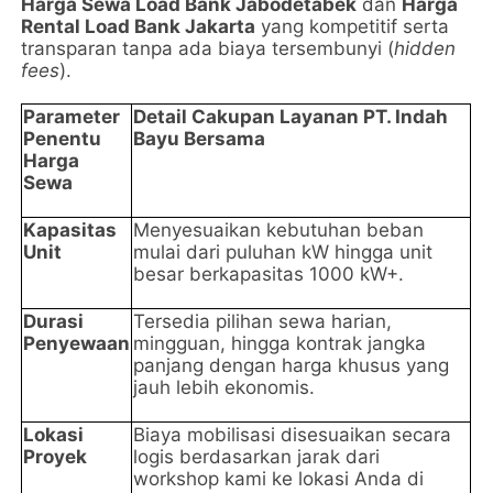
Harga Sewa Load Bank Jabodetabek
dan
Harga
Rental Load Bank Jakarta
yang kompetitif serta
transparan tanpa ada biaya tersembunyi (
hidden
fees
).
Parameter
Detail Cakupan Layanan PT. Indah
Penentu
Bayu Bersama
Harga
Sewa
Kapasitas
Menyesuaikan kebutuhan beban
Unit
mulai dari puluhan kW hingga unit
besar berkapasitas 1000 kW+.
Durasi
Tersedia pilihan sewa harian,
Penyewaan
mingguan, hingga kontrak jangka
panjang dengan harga khusus yang
jauh lebih ekonomis.
Lokasi
Biaya mobilisasi disesuaikan secara
Proyek
logis berdasarkan jarak dari
workshop kami ke lokasi Anda di