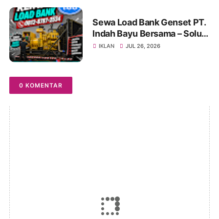
Sewa Load Bank Genset PT.
Indah Bayu Bersama – Solusi
Profesional untuk Pengujian
IKLAN
JUL 26, 2026
Genset yang Andal
0 KOMENTAR