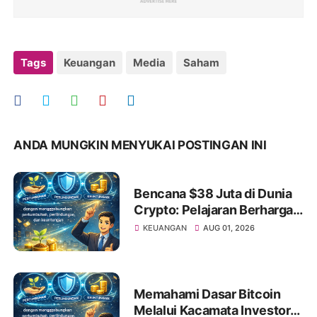
Tags
Keuangan
Media
Saham
ANDA MUNGKIN MENYUKAI POSTINGAN INI
Bencana $38 Juta di Dunia
Crypto: Pelajaran Berharga
bagi Investor Saham Pemula
KEUANGAN
AUG 01, 2026
Memahami Dasar Bitcoin
Melalui Kacamata Investor