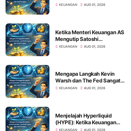
Saham
KEUANGAN
AUG 01, 2026
Ketika Menteri Keuangan AS
Mengutip Satoshi
Nakamoto: Apa Artinya bagi
KEUANGAN
AUG 01, 2026
Investor Pemula?
Mengapa Langkah Kevin
Warsh dan The Fed Sangat
Penting Bagi Portofolio
KEUANGAN
AUG 01, 2026
Saham Anda
Menjelajah Hyperliquid
(HYPE): Ketika Keuangan
Tradisional Berkelindan
KEUANGAN
AUG 01, 2026