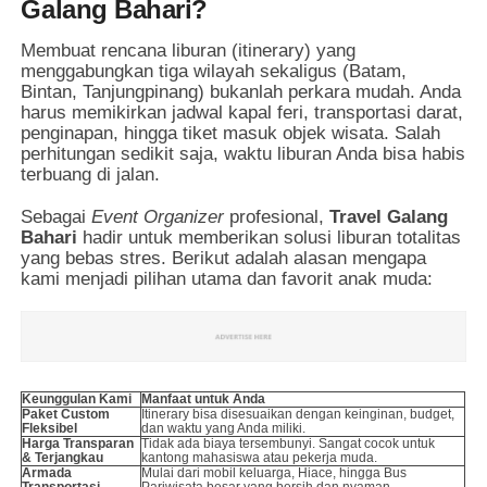
Galang Bahari?
Membuat rencana liburan (itinerary) yang
menggabungkan tiga wilayah sekaligus (Batam,
Bintan, Tanjungpinang) bukanlah perkara mudah. Anda
harus memikirkan jadwal kapal feri, transportasi darat,
penginapan, hingga tiket masuk objek wisata. Salah
perhitungan sedikit saja, waktu liburan Anda bisa habis
terbuang di jalan.
Sebagai
Event Organizer
profesional,
Travel Galang
Bahari
hadir untuk memberikan solusi liburan totalitas
yang bebas stres. Berikut adalah alasan mengapa
kami menjadi pilihan utama dan favorit anak muda:
Keunggulan Kami
Manfaat untuk Anda
Paket Custom
Itinerary bisa disesuaikan dengan keinginan, budget,
Fleksibel
dan waktu yang Anda miliki.
Harga Transparan
Tidak ada biaya tersembunyi. Sangat cocok untuk
& Terjangkau
kantong mahasiswa atau pekerja muda.
Armada
Mulai dari mobil keluarga, Hiace, hingga Bus
Transportasi
Pariwisata besar yang bersih dan nyaman.