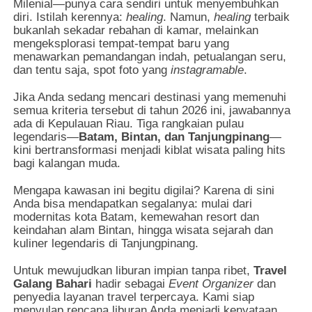
Milenial—punya cara sendiri untuk menyembuhkan
diri. Istilah kerennya:
healing
. Namun,
healing
terbaik
bukanlah sekadar rebahan di kamar, melainkan
mengeksplorasi tempat-tempat baru yang
menawarkan pemandangan indah, petualangan seru,
dan tentu saja, spot foto yang
instagramable
.
Jika Anda sedang mencari destinasi yang memenuhi
semua kriteria tersebut di tahun 2026 ini, jawabannya
ada di Kepulauan Riau. Tiga rangkaian pulau
legendaris—
Batam, Bintan, dan Tanjungpinang
—
kini bertransformasi menjadi kiblat wisata paling hits
bagi kalangan muda.
Mengapa kawasan ini begitu digilai? Karena di sini
Anda bisa mendapatkan segalanya: mulai dari
modernitas kota Batam, kemewahan resort dan
keindahan alam Bintan, hingga wisata sejarah dan
kuliner legendaris di Tanjungpinang.
Untuk mewujudkan liburan impian tanpa ribet,
Travel
Galang Bahari
hadir sebagai
Event Organizer
dan
penyedia layanan travel terpercaya. Kami siap
menyulap rencana liburan Anda menjadi kenyataan