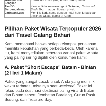
Lengkap
Tim EO
Kami ahli dalam menangani
Gathering
,
Outbound
,
Berpengalaman
Study Tour
, maupun liburan privat.
Jaringan Luas
Memiliki kerja sama dengan hotel-hotel terbaik dan
destinasi wisata utama di Kepri.
Pilihan Paket Wisata Terpopuler 2026
dari Travel Galang Bahari
Kami memahami bahwa setiap kelompok perjalanan
memiliki kebutuhan yang berbeda-beda. Oleh karena
itu, kami menyediakan beberapa variasi paket wisata
yang paling sering dipilih oleh konsumen kami:
A. Paket "Short Escape" Batam - Bintan
(2 Hari 1 Malam)
Paket yang sangat cocok untuk Anda yang memiliki
waktu terbatas, misalnya saat
weekend
. Paket ini
fokus pada destinasi-destinasi paling viral di Batam
dan Bintan seperti Jembatan Barelang, Gurun Pasir
Busung, dan Treasure Bay.