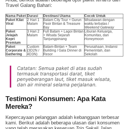
Travel Galang Bahari:
Nama Paket
Durasi
Destinasi Utama
Cocok Untuk
Paket Kilat
2 Hari 1
Batam City Tour + Gurun
Wisatawan dengan
Viral
Malam
Pasir Bintan & Treasure
waktu terbatas /
Bay
Weekend Gateway
Paket
3 Hari 2
Full Batam + Lagoi Bintan
Liburan Keluarga,
Jelajah
Malam
+ Wisata Sejarah
Komunitas, dan
Kepri
Tanjungpinang
Honeymoon
Premium
Paket
Custom
Batam-Bintan + Team
Perusahaan, Instansi
Corporate &
(3D2N /
Building / Gala Dinner di
Pemerintah, dan
Gathering
4D3N)
Resor
Sekolah
Catatan: Semua paket di atas sudah
termasuk transportasi darat, tiket
penyeberangan laut, tiket masuk wisata,
dan air mineral selama perjalanan.
Testimoni Konsumen: Apa Kata
Mereka?
Kepercayaan pelanggan adalah kebanggaan terbesar
kami. Berikut adalah beberapa ulasan dari konsumen
yang telah merasakan keseruan
Trip Sekali Jalan