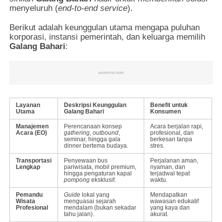
menyeluruh (
end-to-end service
).
Berikut adalah keunggulan utama mengapa puluhan
korporasi, instansi pemerintah, dan keluarga memilih
Galang Bahari
:
Layanan
Deskripsi Keunggulan
Benefit untuk
Utama
Galang Bahari
Konsumen
Manajemen
Perencanaan konsep
Acara berjalan rapi,
Acara (EO)
gathering
,
outbound
,
profesional, dan
seminar, hingga gala
berkesan tanpa
dinner bertema budaya.
stres.
Transportasi
Penyewaan bus
Perjalanan aman,
Lengkap
pariwisata, mobil premium,
nyaman, dan
hingga pengaturan kapal
terjadwal tepat
pompong
eksklusif.
waktu.
Pemandu
Guide
lokal yang
Mendapatkan
Wisata
menguasai sejarah
wawasan edukatif
Profesional
mendalam (bukan sekadar
yang kaya dan
tahu jalan).
akurat.