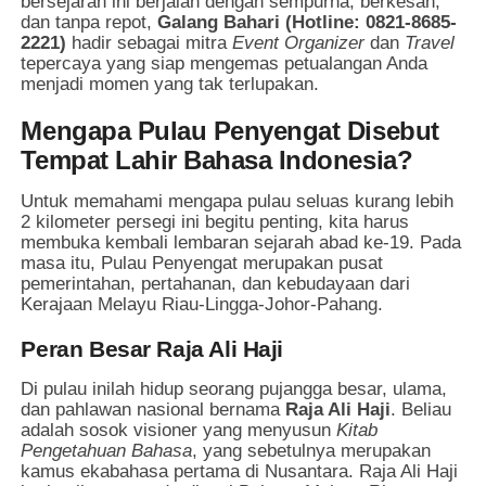
bersejarah ini berjalan dengan sempurna, berkesan,
dan tanpa repot,
Galang Bahari (Hotline: 0821-8685-
2221)
hadir sebagai mitra
Event Organizer
dan
Travel
tepercaya yang siap mengemas petualangan Anda
menjadi momen yang tak terlupakan.
Mengapa Pulau Penyengat Disebut
Tempat Lahir Bahasa Indonesia?
Untuk memahami mengapa pulau seluas kurang lebih
2 kilometer persegi ini begitu penting, kita harus
membuka kembali lembaran sejarah abad ke-19. Pada
masa itu, Pulau Penyengat merupakan pusat
pemerintahan, pertahanan, dan kebudayaan dari
Kerajaan Melayu Riau-Lingga-Johor-Pahang.
Peran Besar Raja Ali Haji
Di pulau inilah hidup seorang pujangga besar, ulama,
dan pahlawan nasional bernama
Raja Ali Haji
. Beliau
adalah sosok visioner yang menyusun
Kitab
Pengetahuan Bahasa
, yang sebetulnya merupakan
kamus ekabahasa pertama di Nusantara. Raja Ali Haji