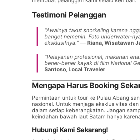
membuat pelanggan kami selalu kembali:
Testimoni Pelanggan
"Awalnya takut snorkeling karena ngg
banget nemenin. Foto underwater-nya 
eksklusifnya."
—
Riana, Wisatawan J
"Pelayanan profesional, makanan enak
bener-bener kayak di film National Ge
Santoso, Local Traveler
Mengapa Harus Booking Seka
Permintaan untuk tour ke Pulau Abang sang
nasional. Untuk menjaga eksklusivitas d
dalam setiap keberangkatan. Jangan sam
keindahan bawah laut Batam hanya karena
Hubungi Kami Sekarang!