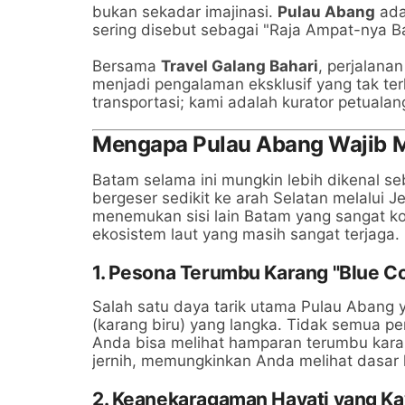
bukan sekadar imajinasi.
Pulau Abang
ada
sering disebut sebagai "Raja Ampat-nya Ba
Bersama
Travel Galang Bahari
, perjalana
menjadi pengalaman eksklusif yang tak te
transportasi; kami adalah kurator petuala
Mengapa Pulau Abang Wajib M
Batam selama ini mungkin lebih dikenal se
bergeser sedikit ke arah Selatan melalui 
menemukan sisi lain Batam yang sangat kon
ekosistem laut yang masih sangat terjaga.
1. Pesona Terumbu Karang "Blue Co
Salah satu daya tarik utama Pulau Aban
(karang biru) yang langka. Tidak semua perai
Anda bisa melihat hamparan terumbu karang
jernih, memungkinkan Anda melihat dasar l
2. Keanekaragaman Hayati yang K