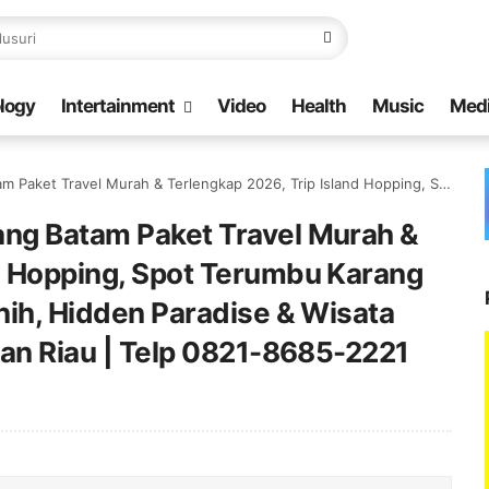
logy
Intertainment
Video
Health
Music
Med
and Hopping, Spot Terumbu Karang Terindah, Air Laut Super Jernih, Hidden Paradise & Wisata Bahari Paling Hits di Kepulauan Riau | Telp 0821-8685-2221
ang Batam Paket Travel Murah &
nd Hopping, Spot Terumbu Karang
rnih, Hidden Paradise & Wisata
auan Riau | Telp 0821-8685-2221