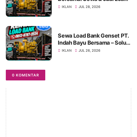
Bank Terpercaya
IKLAN
JUL 28, 2026
Jabodetabek | Konsultasi
0812-8787-2534
Sewa Load Bank Genset PT.
Indah Bayu Bersama – Solusi
Profesional untuk Pengujian
IKLAN
JUL 26, 2026
Genset yang Andal
0 KOMENTAR