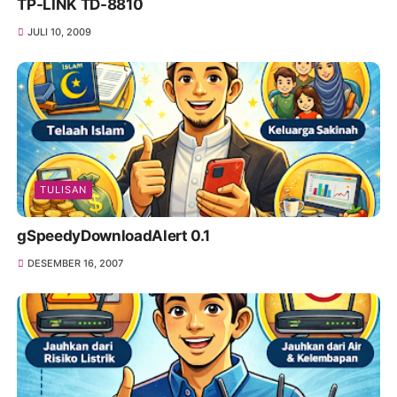
TP-LINK TD-8810
JULI 10, 2009
TULISAN
gSpeedyDownloadAlert 0.1
DESEMBER 16, 2007