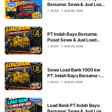
Bersama: Sewa & Jual Load
Bank Terpercaya Jakarta |
IKLAN
AUG 06, 2026
Konsultasi 0812-8787-2534
PT Indah Bayu Bersama:
Pusat Sewa & Jual Load
Bank Andal untuk Pengujian
IKLAN
AUG 03, 2026
Genset di Jakarta dan
Indonesia Info & Konsultasi:
0812-8787-2534
Sewa Load Bank 1000 kw
PT. Indah Bayu Bersama –
Solusi Profesional Pengujian
IKLAN
AUG 01, 2026
Genset untuk Berbagai
Kebutuhan Industri
Load Bank PT Indah Bayu
Bersama: Sewa & Jual Load