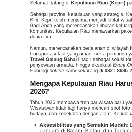
Selamat datang di
Kepulauan Riau (Kepri)
pa
Sebagai provinsi kepulauan yang strategis, Kep
Kini, Kepri telah menjelma menjadi kiblat wisa
Bagi Anda yang merencanakan liburan keluar
komunitas, Kepulauan Riau menawarkan paket
dunia lain.
Namun, merencanakan perjalanan di wilayah 
transportasi laut yang aman, serta pemandu ya
Travel Galang Bahari
hadir sebagai solusi tot
penyewaan armada, hingga eksekusi
Event O
Hubungi
hotline
kami sekarang di
0821-8685-
Mengapa Kepulauan Riau Harus
2026?
Tahun 2026 membawa tren pariwisata baru ya
Wisatawan tidak lagi hanya mencari spot foto
budaya, dan kedekatan dengan alam. Kepulaua
Aksesibilitas yang Semakin Mudah:
D
bandara di Batam, Bintan, dan Tanjung