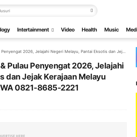
logy
Intertainment
Video
Health
Music
Med
ahi Negeri Melayu, Pantai Eksotis dan Jejak Kerajaan Melayu Bersama Galang Bahari Call/WA 0821-8685-2221
 & Pulau Penyengat 2026, Jelajahi
is dan Jejak Kerajaan Melayu
l/WA 0821-8685-2221