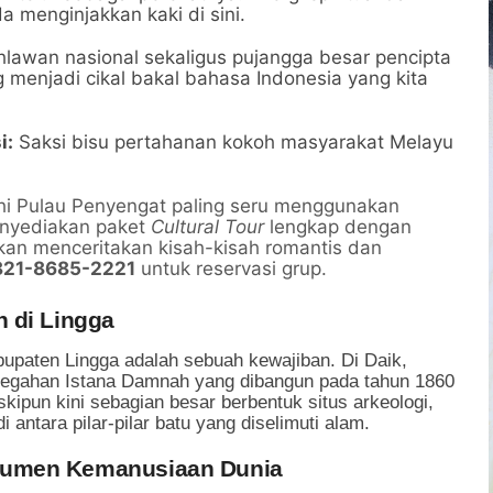
 menginjakkan kaki di sini.
hlawan nasional sekaligus pujangga besar pencipta
g menjadi cikal bakal bahasa Indonesia yang kita
i:
Saksi bisu pertahanan kokoh masyarakat Melayu
hi Pulau Penyengat paling seru menggunakan
enyediakan paket
Cultural Tour
lengkap dengan
kan menceritakan kisah-kisah romantis dan
821-8685-2221
untuk reservasi grup.
 di Lingga
abupaten Lingga adalah sebuah kewajiban. Di Daik,
megahan Istana Damnah yang dibangun pada tahun 1860
kipun kini sebagian besar berbentuk situs arkeologi,
 antara pilar-pilar batu yang diselimuti alam.
numen Kemanusiaan Dunia