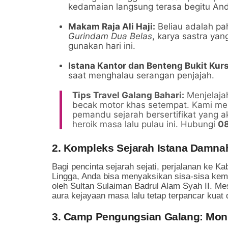
kedamaian langsung terasa begitu Anda
Makam Raja Ali Haji:
Beliau adalah pa
Gurindam Dua Belas
, karya sastra yan
gunakan hari ini.
Istana Kantor dan Benteng Bukit Kurs
saat menghalau serangan penjajah.
Tips Travel Galang Bahari:
Menjelaja
becak motor khas setempat. Kami m
pemandu sejarah bersertifikat yang a
heroik masa lalu pulau ini. Hubungi
0
2. Kompleks Sejarah Istana Damnah
Bagi pencinta sejarah sejati, perjalanan ke K
Lingga, Anda bisa menyaksikan sisa-sisa ke
oleh Sultan Sulaiman Badrul Alam Syah II. Mes
aura kejayaan masa lalu tetap terpancar kuat di
3. Camp Pengungsian Galang: Mo