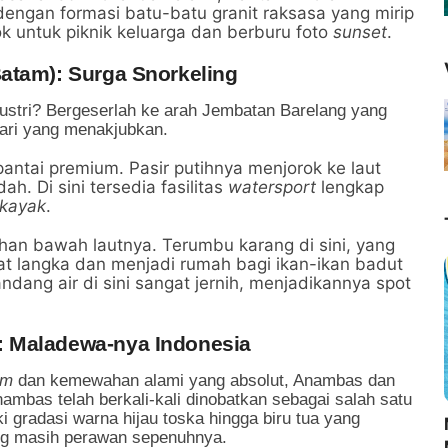
dengan formasi batu-batu granit raksasa yang mirip
ok untuk piknik keluarga dan berburu foto
sunset
.
atam): Surga Snorkeling
dustri? Bergeserlah ke arah Jembatan Barelang yang
ri yang menakjubkan.
antai premium. Pasir putihnya menjorok ke laut
. Di sini tersedia fasilitas
watersport
lengkap
kayak
.
an bawah lautnya. Terumbu karang di sini, yang
at langka dan menjadi rumah bagi ikan-ikan badut
dang air di sini sangat jernih, menjadikannya spot
: Maladewa-nya Indonesia
am
dan kemewahan alami yang absolut, Anambas dan
mbas telah berkali-kali dinobatkan sebagai salah satu
iki gradasi warna hijau toska hingga biru tua yang
g masih perawan sepenuhnya.