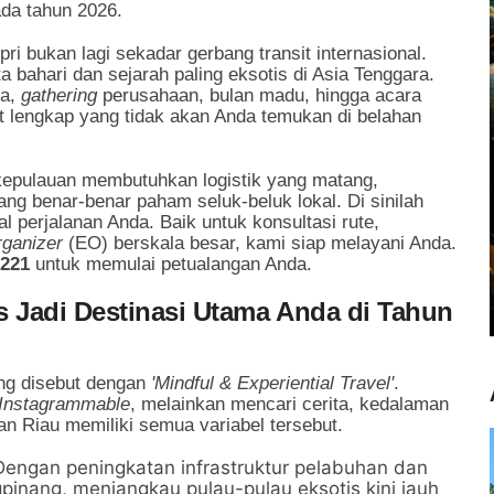
da tahun 2026.
ri bukan lagi sekadar gerbang transit internasional.
ta bahari dan sejarah paling eksotis di Asia Tenggara.
ga,
gathering
perusahaan, bulan madu, hingga acara
 lengkap yang tidak akan Anda temukan di belahan
kepulauan membutuhkan logistik yang matang,
ng benar-benar paham seluk-beluk lokal. Di sinilah
al perjalanan Anda. Baik untuk konsultasi rute,
rganizer
(EO) berskala besar, kami siap melayani Anda.
2221
untuk memulai petualangan Anda.
 Jadi Destinasi Utama Anda di Tahun
ng disebut dengan
'Mindful & Experiential Travel'
.
Instagrammable
, melainkan mencari cerita, kedalaman
n Riau memiliki semua variabel tersebut.
engan peningkatan infrastruktur pelabuhan dan
pinang, menjangkau pulau-pulau eksotis kini jauh