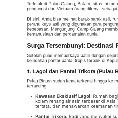
Terletak di Pulau Galang, Batam, situs ini m
pengungsi dari Vietnam (yang dikenal sebagai
Di sini, Anda bisa melihat barak-barak asli, 
perahu kayu asli yang digunakan para pengun
kebebasan. Mengunjungi Camp Galang memberik
kemanusiaan dan perdamaian dunia.
Surga Tersembunyi: Destinasi P
Setelah puas memperkaya batin dengan sejar
keindahan pantai-pantai tropis terbaik di Kepu
1. Lagoi dan Pantai Trikora (Pulau 
Pulau Bintan sudah lama terkenal hingga ke m
tertandingi.
Kawasan Eksklusif Lagoi:
Rumah bagi 
kolam renang air asin terbesar di Asia
tertata, dan menawarkan keamanan tin
Pantai Trikora:
Bagi yang menyukai suas