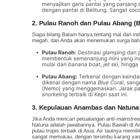
menyajikan garis pantai yang panjang 
dengan pantai di Belitung. Sangat coc
2. Pulau Ranoh dan Pulau Abang (B
Siapa bilang Batam hanya tentang mal dan in
megah, dan Anda akan menemukan surga baha
Pulau Ranoh:
Destinasi
glamping
dan p
membentuk semenanjung mini yang indah
mulai dari
banana boat
,
jet ski
, hingga
Pulau Abang:
Terkenal dengan keindah
dikenal dengan nama
Blue Coral
, sang
(
Nemo
) yang menggemaskan. Jarak pan
snorkeling
terbaik di Kepri saat ini.
3. Kepulauan Anambas dan Natuna
Jika Anda mencari petualangan
anti-mainstre
Natuna adalah jawabannya. Pulau Bawah di Ana
pulau tropis terbaik di Asia. Air lautnya memil
sangat memukau, dengan terumbu karang yan