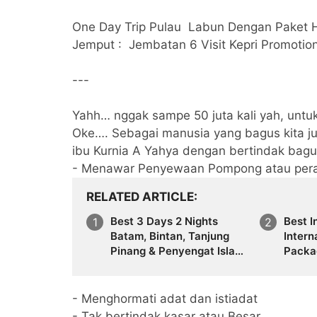
One Day Trip Pulau Labun Dengan Paket 
Jemput : Jembatan 6 Visit Kepri Promotio
---
Yahh… nggak sampe 50 juta kali yah, untu
Oke…. Sebagai manusia yang bagus kita j
ibu Kurnia A Yahya dengan bertindak bagu
- Menawar Penyewaan Pompong atau pera
RELATED ARTICLE
Best 3 Days 2 Nights
Best I
Batam, Bintan, Tanjung
Intern
Pinang & Penyengat Island
Packa
Tour Package Travel
Travel
Galang Bahari CallWA
Call/
0821-8685-2221
- Menghormati adat dan istiadat
- Tak bertindak kasar atau Besar