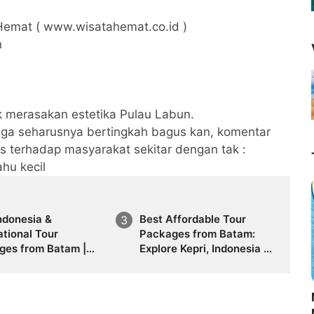
Hemat ( www.wisatahemat.co.id )
n
k merasakan estetika Pulau Labun.
uga seharusnya bertingkah bagus kan, komentar
s terhadap masyarakat sekitar dengan tak :
hu kecil
ndonesia &
Best Affordable Tour
ational Tour
Packages from Batam:
ges from Batam |
Explore Kepri, Indonesia &
 Galang Bahari
Asia with Travel Galang
WA 0821-8685-2221
Bahari | Call +62 821-
8685-2221