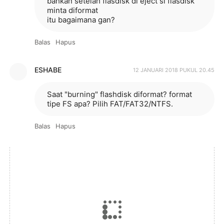
bahkan setelah flasdisk di eject si flasdisk
minta diformat
itu bagaimana gan?
Balas
Hapus
ESHABE
12 JANUARI 2018 PUKUL 20.45
Saat "burning" flashdisk diformat? format
tipe FS apa? Pilih FAT/FAT32/NTFS.
Balas
Hapus