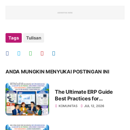
Tags
Tulisan
ANDA MUNGKIN MENYUKAI POSTINGAN INI
The Ultimate ERP Guide
Best Practices for
Successful ERP
KOMUNITAS
JUL 12, 2026
Implementation, Cloud ERP
vs On-Premise, Deployment
Strategies, Risk