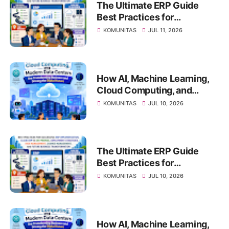
Management, Change
The Ultimate ERP Guide
Management, and Future
Best Practices for
Business Transformation
Successful ERP
KOMUNITAS
JUL 11, 2026
Implementation, Cloud ERP
vs On-Premise, Deployment
Strategies, Risk
Management, Change
How AI, Machine Learning,
Management, and Future
Cloud Computing, and
Business Transformation
Modern Data Centers Are
KOMUNITAS
JUL 10, 2026
Transforming Business and
Driving the Digital Future
The Ultimate ERP Guide
Best Practices for
Successful ERP
KOMUNITAS
JUL 10, 2026
Implementation, Cloud ERP
vs On-Premise, Deployment
Strategies, Risk
Management, Change
How AI, Machine Learning,