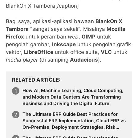
BlankOn X Tambora[/caption]
Bagi saya, aplikasi-aplikasi bawaan
BlankOn X
Tambora
"sangat saya sekali". Misalnya
Mozilla
Firefox
untuk peramban
web
,
GIMP
untuk
pengolah gambar,
Inkscape
untuk pengolah grafik
vektor,
LibreOffice
untuk office suite,
VLC
untuk
media player
(di samping
Audacious
).
RELATED ARTICLE
How AI, Machine Learning, Cloud Computing,
and Modern Data Centers Are Transforming
Business and Driving the Digital Future
The Ultimate ERP Guide Best Practices for
Successful ERP Implementation, Cloud ERP vs
On-Premise, Deployment Strategies, Risk
Management, Change Management, and