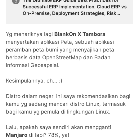
The Ultimate ERP Guide Best Practices for
Future Business Transformation
Successful ERP Implementation, Cloud ERP vs
On-Premise, Deployment Strategies, Risk
Management, Change Management, and
Future Business Transformation
Yg menariknya lagi
BlankOn X Tambora
menyertakan aplikasi Peta, sebuah aplikasi
peramban peta bumi yang menyajikan peta
berbasis data OpenStreetMap dan Badan
Informasi Geosapsial.
Kesimpulannya, eh... :)
Distro dalam negeri ini saya rekomendasikan bagi
kamu yg sedang mencari distro Linux, termasuk
bagi kamu yg pemula di lingkungan Linux.
Lalu, apakah saya sendiri akan mengganti
Manjaro
di lapi? 78%, ya!