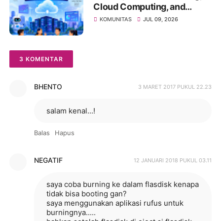
Management, and Future
Cloud Computing, and
Business Transformation
Modern Data Centers Are
KOMUNITAS
JUL 09, 2026
Transforming Business and
Driving the Digital Future
3 KOMENTAR
BHENTO
3 MARET 2017 PUKUL 22.23
salam kenal...!
Balas
Hapus
NEGATIF
12 JANUARI 2018 PUKUL 03.11
saya coba burning ke dalam flasdisk kenapa
tidak bisa booting gan?
saya menggunakan aplikasi rufus untuk
burningnya.....