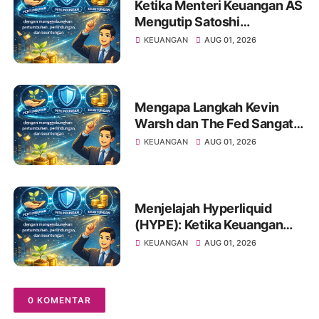
Ketika Menteri Keuangan AS
Mengutip Satoshi
Nakamoto: Apa Artinya bagi
KEUANGAN
AUG 01, 2026
Investor Pemula?
Mengapa Langkah Kevin
Warsh dan The Fed Sangat
Penting Bagi Portofolio
KEUANGAN
AUG 01, 2026
Saham Anda
Menjelajah Hyperliquid
(HYPE): Ketika Keuangan
Tradisional Berkelindan
KEUANGAN
AUG 01, 2026
dengan Dunia Kripto
0 KOMENTAR