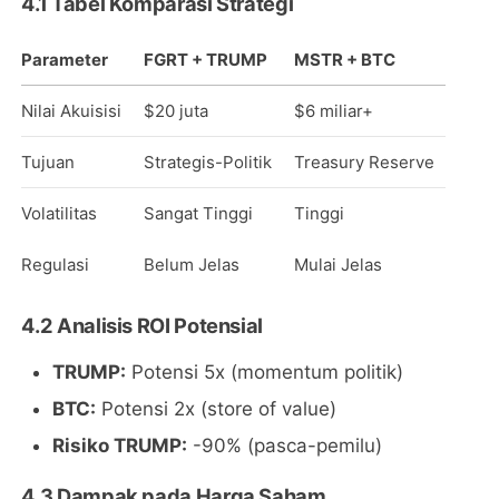
4.1 Tabel Komparasi Strategi
Kevin Wars
Nakamoto
dan The Fe
Apa Artiny
Menjelaja
Sangat
bagi
Parameter
FGRT + TRUMP
MSTR + BTC
Hyperliqui
Penting
Investor
(HYPE):
Bagi
Pemula?
Ketika
Nilai Akuisisi
$20 juta
$6 miliar+
Portofolio
Keuangan
Saham
Tradisiona
Anda
Tujuan
Strategis-Politik
Treasury Reserve
Berkelinda
dengan
Volatilitas
Sangat Tinggi
Tinggi
Dunia Kript
Regulasi
Belum Jelas
Mulai Jelas
4.2 Analisis ROI Potensial
TRUMP:
Potensi 5x (momentum politik)
BTC:
Potensi 2x (store of value)
Risiko TRUMP:
-90% (pasca-pemilu)
4.3 Dampak pada Harga Saham