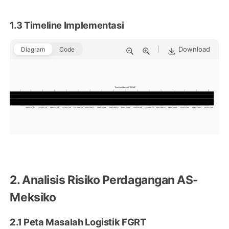
1.3 Timeline Implementasi
Download
Diagram
Code
Timeline Akuisisi TRUMP
Due Diligence
Persiapan
Pembelian Fase 1
Eksekusi
Pembelian Fase 2
Laporan Q3
Pelaporan
2024-07-07
2024-07-14
2024-07-21
2024-07-28
2024-08-04
2024-08-11
2024-08-18
2024-08-25
2024-09-01
2024-09-08
2024-09-15
2024-09-22
2024-09-29
2024-10-06
2024-10-13
2024-10-20
2. Analisis Risiko Perdagangan AS-
Meksiko
2.1 Peta Masalah Logistik FGRT