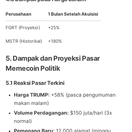
Perusahaan
1 Bulan Setelah Akuisisi
FGRT (Proyeksi)
+25%
MSTR (Historikal)
+180%
5. Dampak dan Proyeksi Pasar
Memecoin Politik
5.1 Reaksi Pasar Terkini
Harga TRUMP:
+58% (pasca pengumuman
makan malam)
Volume Perdagangan:
$150 juta/hari (3x
normal)
Pemegang Baru:
12,000 alamat (minggu