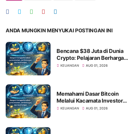
ANDA MUNGKIN MENYUKAI POSTINGAN INI
Bencana $38 Juta di Dunia
Crypto: Pelajaran Berharga
bagi Investor Saham Pemula
KEUANGAN
AUG 01, 2026
Memahami Dasar Bitcoin
Melalui Kacamata Investor
Saham
KEUANGAN
AUG 01, 2026