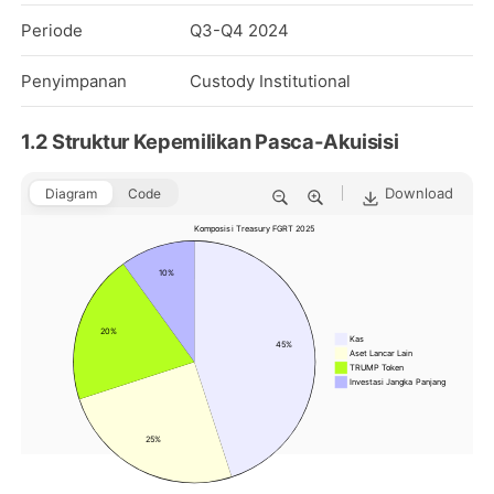
Periode
Q3-Q4 2024
Penyimpanan
Custody Institutional
1.2 Struktur Kepemilikan Pasca-Akuisisi
Download
Diagram
Code
Komposisi Treasury FGRT 2025
10%
20%
Kas
45%
Aset Lancar Lain
TRUMP Token
Investasi Jangka Panjang
25%