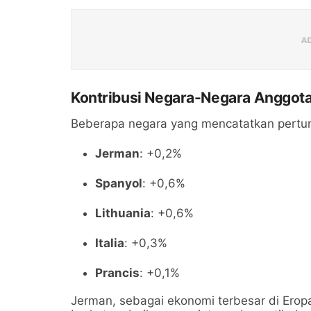
Kontribusi Negara-Negara Anggot
Beberapa negara yang mencatatkan pertum
Jerman
: +0,2%
Spanyol
: +0,6%
Lithuania
: +0,6%
Italia
: +0,3%
Prancis
: +0,1%
Jerman, sebagai ekonomi terbesar di Eropa,