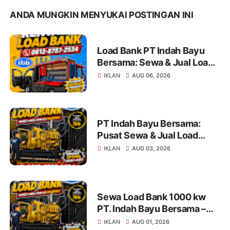
ANDA MUNGKIN MENYUKAI POSTINGAN INI
Load Bank PT Indah Bayu
Bersama: Sewa & Jual Load
Bank Terpercaya Jakarta |
IKLAN
AUG 06, 2026
Konsultasi 0812-8787-2534
PT Indah Bayu Bersama:
Pusat Sewa & Jual Load
Bank Andal untuk Pengujian
IKLAN
AUG 03, 2026
Genset di Jakarta dan
Indonesia Info & Konsultasi:
0812-8787-2534
Sewa Load Bank 1000 kw
PT. Indah Bayu Bersama –
Solusi Profesional Pengujian
IKLAN
AUG 01, 2026