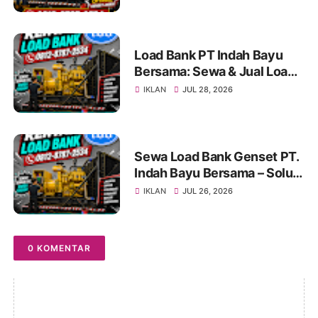
Genset untuk Berbagai
Kebutuhan Industri
Load Bank PT Indah Bayu
Bersama: Sewa & Jual Load
Bank Terpercaya
IKLAN
JUL 28, 2026
Jabodetabek | Konsultasi
0812-8787-2534
Sewa Load Bank Genset PT.
Indah Bayu Bersama – Solusi
Profesional untuk Pengujian
IKLAN
JUL 26, 2026
Genset yang Andal
0 KOMENTAR