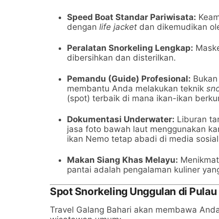
Speed Boat Standar Pariwisata:
Keama
dengan
life jacket
dan dikemudikan ol
Peralatan Snorkeling Lengkap:
Maske
dibersihkan dan disterilkan.
Pemandu (Guide) Profesional:
Bukan 
membantu Anda melakukan teknik
sno
(spot) terbaik di mana ikan-ikan berk
Dokumentasi Underwater:
Liburan ta
jasa foto bawah laut menggunakan ka
ikan Nemo tetap abadi di media sosial
Makan Siang Khas Melayu:
Menikmati 
pantai adalah pengalaman kuliner yan
Spot Snorkeling Unggulan di Pula
Travel Galang Bahari akan membawa Anda k