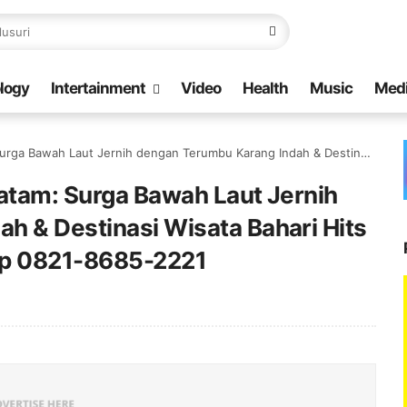
logy
Intertainment
Video
Health
Music
Med
dengan Terumbu Karang Indah & Destinasi Wisata Bahari Hits 2026 di Kepulauan Riau | Telp 0821-8685-2221
Batam: Surga Bawah Laut Jernih
h & Destinasi Wisata Bahari Hits
elp 0821-8685-2221