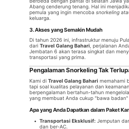
Berbeda dengan pantai di selatan Jawa yan
Abang cenderung tenang. Hal ini menjadi
pemula yang ingin mencoba
snorkeling
ata
keluarga.
3. Akses yang Semakin Mudah
Di tahun 2026 ini, infrastruktur menuju P
dari
Travel Galang Bahari
, perjalanan And
Jembatan 6 akan terasa singkat dan men
transportasi yang prima.
Pengalaman Snorkeling Tak Terlup
Kami di
Travel Galang Bahari
memahami bah
tapi soal kualitas pelayanan dan keamana
berpengalaman bertahun-tahun mengelola 
yang membuat Anda cukup "bawa badan" 
Apa yang Anda Dapatkan dalam Paket Ka
Transportasi Eksklusif:
Jemputan dari
dan ber-AC.