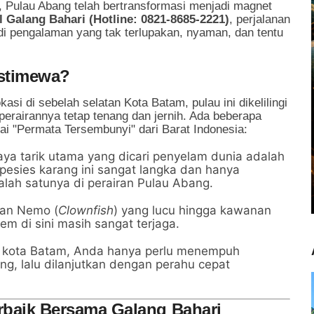
, Pulau Abang telah bertransformasi menjadi magnet
l Galang Bahari (Hotline: 0821-8685-2221)
, perjalanan
di pengalaman yang tak terlupakan, nyaman, dan tentu
Istimewa?
si di sebelah selatan Kota Batam, pulau ini dikelilingi
perairannya tetap tenang dan jernih. Ada beberapa
ai "Permata Tersembunyi" dari Barat Indonesia:
ya tarik utama yang dicari penyelam dunia adalah
Spesies karang ini sangat langka dan hanya
salah satunya di perairan Pulau Abang.
kan Nemo (
Clownfish
) yang lucu hingga kawanan
m di sini masih sangat terjaga.
t kota Batam, Anda hanya perlu menempuh
ng, lalu dilanjutkan dengan perahu cepat
erbaik Bersama Galang Bahari