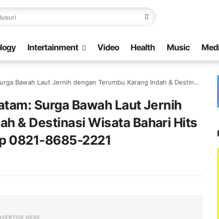
logy
Intertainment
Video
Health
Music
Med
dengan Terumbu Karang Indah & Destinasi Wisata Bahari Hits 2026 di Kepulauan Riau | Telp 0821-8685-2221
Batam: Surga Bawah Laut Jernih
h & Destinasi Wisata Bahari Hits
elp 0821-8685-2221