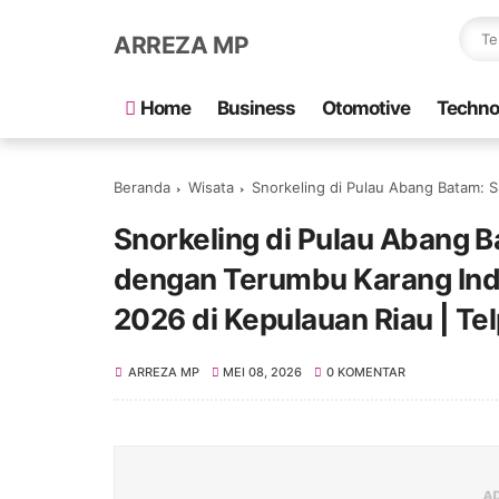
ARREZA MP
Home
Business
Otomotive
Techno
Beranda
Wisata
Snorkeling di Pulau Abang Batam: Surga Bawah Laut Jernih 
Snorkeling di Pulau Abang 
dengan Terumbu Karang Inda
2026 di Kepulauan Riau | T
ARREZA MP
MEI 08, 2026
0 KOMENTAR