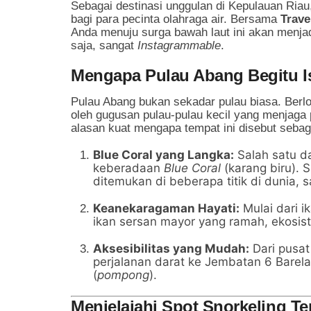
Sebagai destinasi unggulan di Kepulauan Riau
bagi para pecinta olahraga air. Bersama
Trave
Anda menuju surga bawah laut ini akan menja
saja, sangat
Instagrammable
.
Mengapa Pulau Abang Begitu 
Pulau Abang bukan sekadar pulau biasa. Berloka
oleh gugusan pulau-pulau kecil yang menjaga 
alasan kuat mengapa tempat ini disebut sebag
Blue Coral yang Langka:
Salah satu da
keberadaan
Blue Coral
(karang biru). 
ditemukan di beberapa titik di dunia, 
Keanekaragaman Hayati:
Mulai dari i
ikan sersan mayor yang ramah, ekosiste
Aksesibilitas yang Mudah:
Dari pusa
perjalanan darat ke Jembatan 6 Barela
(
pompong
).
Menjelajahi Spot Snorkeling T