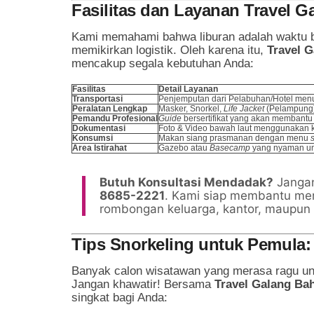
Fasilitas dan Layanan Travel G
Kami memahami bahwa liburan adalah waktu ba
memikirkan logistik. Oleh karena itu,
Travel G
mencakup segala kebutuhan Anda:
Fasilitas
Detail Layanan
Transportasi
Penjemputan dari Pelabuhan/Hotel menu
Peralatan Lengkap
Masker, Snorkel,
Life Jacket
(Pelampung),
Pemandu Profesional
Guide
bersertifikat yang akan membantu 
Dokumentasi
Foto & Video bawah laut menggunakan ka
Konsumsi
Makan siang prasmanan dengan menu
Area Istirahat
Gazebo atau
Basecamp
yang nyaman unt
Butuh Konsultasi Mendadak?
Jangan
8685-2221
. Kami siap membantu mer
rombongan keluarga, kantor, maupun i
Tips Snorkeling untuk Pemul
Banyak calon wisatawan yang merasa ragu unt
Jangan khawatir! Bersama
Travel Galang Bah
singkat bagi Anda: