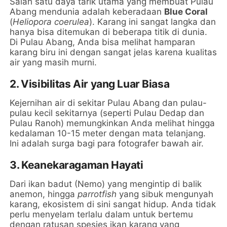
Salah satu daya tarik utama yang membuat Pulau
Abang mendunia adalah keberadaan
Blue Coral
(
Heliopora coerulea
). Karang ini sangat langka dan
hanya bisa ditemukan di beberapa titik di dunia.
Di Pulau Abang, Anda bisa melihat hamparan
karang biru ini dengan sangat jelas karena kualitas
air yang masih murni.
2. Visibilitas Air yang Luar Biasa
Kejernihan air di sekitar Pulau Abang dan pulau-
pulau kecil sekitarnya (seperti Pulau Dedap dan
Pulau Ranoh) memungkinkan Anda melihat hingga
kedalaman 10-15 meter dengan mata telanjang.
Ini adalah surga bagi para fotografer bawah air.
3. Keanekaragaman Hayati
Dari ikan badut (Nemo) yang mengintip di balik
anemon, hingga
parrotfish
yang sibuk mengunyah
karang, ekosistem di sini sangat hidup. Anda tidak
perlu menyelam terlalu dalam untuk bertemu
dengan ratusan spesies ikan karang yang