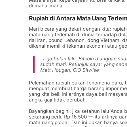
di mana-mana.
Rupiah di Antara Mata Uang Terle
Mari bicara yang dekat dengan kita: rupiah
mata uang terlemah di dunia terhadap dol
rial Iran, pound Lebanon, dong Vietnam, 
dikenal memiliki tekanan ekonomi atau geop
"Tiga bulan lalu, Bitcoin dianggap s
sudah mati. Petunjuk saya: yang seb
Matt Hougan, CIO Bitwise
Pelemahan rupiah bukan fenomena baru, ta
menguat membuat harga barang impor melo
yang kita beli. Ini artinya daya beli masyar
angka gaji tidak berubah.
Bayangkan begini: jika setahun lalu Anda b
sekarang perlu Rp 16.500 — itu artinya ua
mata uang global. Dan ini bukan hanya so