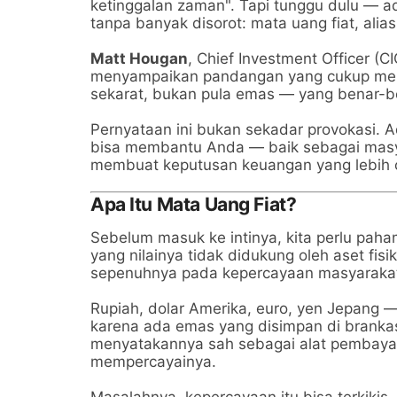
ketinggalan zaman". Tapi tunggu dulu — a
tanpa banyak disorot: mata uang fiat, alias
Matt Hougan
, Chief Investment Officer (C
menyampaikan pandangan yang cukup meng
sekarat, bukan pula emas — yang benar-be
Pernyataan ini bukan sekadar provokasi. 
bisa membantu Anda — baik sebagai mas
membuat keputusan keuangan yang lebih 
Apa Itu Mata Uang Fiat?
Sebelum masuk ke intinya, kita perlu paham
yang nilainya tidak didukung oleh aset fis
sepenuhnya pada kepercayaan masyarakat
Rupiah, dolar Amerika, euro, yen Jepang 
karena ada emas yang disimpan di brankas
menyatakannya sah sebagai alat pembayar
mempercayainya.
Masalahnya, kepercayaan itu bisa terkikis. 