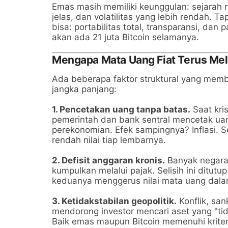
Emas masih memiliki keunggulan: sejarah r
jelas, dan volatilitas yang lebih rendah. 
bisa: portabilitas total, transparansi, d
akan ada 21 juta Bitcoin selamanya.
Mengapa Mata Uang Fiat Terus Me
Ada beberapa faktor struktural yang mem
jangka panjang:
1. Pencetakan uang tanpa batas.
Saat kri
pemerintah dan bank sentral mencetak ua
perekonomian. Efek sampingnya? Inflasi. 
rendah nilai tiap lembarnya.
2. Defisit anggaran kronis.
Banyak negara 
kumpulkan melalui pajak. Selisih ini ditu
keduanya menggerus nilai mata uang dala
3. Ketidakstabilan geopolitik.
Konflik, sa
mendorong investor mencari aset yang "ti
Baik emas maupun Bitcoin memenuhi kriteri