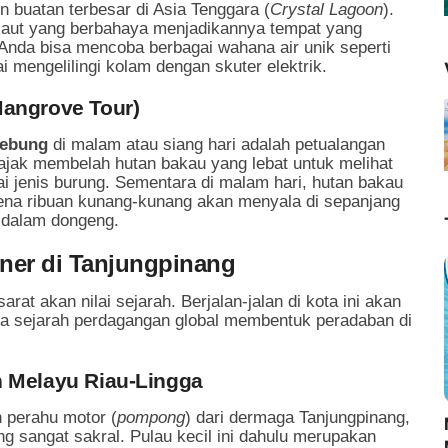
 buatan terbesar di Asia Tenggara (
Crystal Lagoon
).
k laut yang berbahaya menjadikannya tempat yang
 Anda bisa mencoba berbagai wahana air unik seperti
i mengelilingi kolam dengan skuter elektrik.
Mangrove Tour)
Sebung
di malam atau siang hari adalah petualangan
diajak membelah hutan bakau yang lebat untuk melihat
gai jenis burung. Sementara di malam hari, hutan bakau
rena ribuan kunang-kunang akan menyala di sepanjang
i dalam dongeng.
iner di Tanjungpinang
t akan nilai sejarah. Berjalan-jalan di kota ini akan
na sejarah perdagangan global membentuk peradaban di
n Melayu Riau-Lingga
 perahu motor (
pompong
) dari dermaga Tanjungpinang,
ng sangat sakral. Pulau kecil ini dahulu merupakan