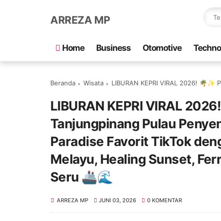
ARREZA MP
Home
Business
Otomotive
Techno
Beranda
Wisata
LIBURAN KEPRI VIRAL 2026! 🌴✨ Paket Tour Batam Bintan Tanjungpinang Pulau Penyenga
LIBURAN KEPRI VIRAL 2026!
Tanjungpinang Pulau Penyen
Paradise Favorit TikTok den
Melayu, Healing Sunset, Fer
Seru 🚢🌊
ARREZA MP
JUNI 03, 2026
0 KOMENTAR