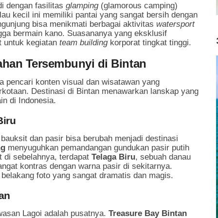
i dengan fasilitas
glamping
(glamorous camping)
u kecil ini memiliki pantai yang sangat bersih dengan
engunjung bisa menikmati berbagai aktivitas
watersport
ngga bermain kano. Suasananya yang eksklusif
t untuk kegiatan
team building
korporat tingkat tinggi.
han Tersembunyi di Bintan
ra pencari konten visual dan wisatawan yang
kotaan. Destinasi di Bintan menawarkan lanskap yang
in di Indonesia.
Biru
auksit dan pasir bisa berubah menjadi destinasi
ng
menyuguhkan pemandangan gundukan pasir putih
 di sebelahnya, terdapat
Telaga Biru
, sebuah danau
ngat kontras dengan warna pasir di sekitarnya.
 belakang foto yang sangat dramatis dan magis.
tan
asan Lagoi adalah pusatnya.
Treasure Bay Bintan