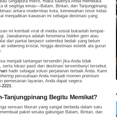
 atau Singapura mikro, maka saatnya Anda membuka
sata di segitiga emas—Batam, Bintan, dan Tanjungpinang
inasi antara modernitas kota, kemewahan resor kelas
al menjadikan kawasan ini sebagai destinasi yang
 ini kembali viral di media sosial bukanlah tempat-
ngi. Jawabannya adalah fenomena
hidden gem
atau
ai dari pantai berpasir selembut bedak yang belum
ir sebening kristal, hingga destinasi estetik ala gurun
e
.
sa menjadi tantangan tersendiri jika Anda tidak
 serta lokasi pasti dari destinasi tersembunyi tersebut.
hari
hadir sebagai solusi perjalanan terbaik Anda. Kami
thering
perusahaan Anda menjadi momen premium
dan pemesanan layanan, Anda dapat segera
5-2221
.
n-Tanjungpinang Begitu Memikat?
tiga sensasi liburan yang sangat berbeda dalam satu
ang membuat paket wisata gabungan Batam, Bintan, dan