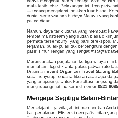
hanya mengenal Batam sebagai kota industri
mata lebih lebar. Belakangan ini, tren pariwi
—sedang mengalami lonjakan luar biasa. Komb
dunia, serta warisan budaya Melayu yang kent
paling dicari.
Namun, daya tarik utama yang membuat kawasan
tempat mainstream yang sudah biasa dikunju
permata tersembunyi yang baru terekspos. Mul
terjamah, pulau-pulau tak berpenghuni dengan a
pasir Timur Tengah yang sangat
instagramabl
Merencanakan perjalanan ke tiga wilayah ini bi
memahami logistik antarpulau, jadwal rute laut,
Di sinilah
Event Organizer Travel Galang Ba
siap menyulap rencana liburan atau agenda
ga
yang antipusing. Untuk konsultasi langsung 
menghubungi hotline kami di nomor
0821-868
Mengapa Segitiga Batam-Binta
Menjelajahi tiga wilayah ini memberikan Anda 
kali perjalanan. Efisiensi geografis inilah y
Tanjungpinang menjadi sangat hits.