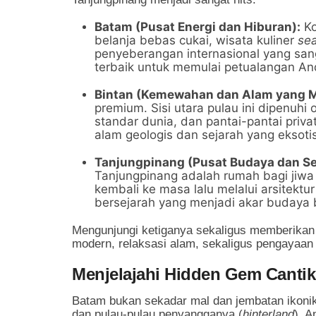
Batam (Pusat Energi dan Hiburan):
Ko
belanja bebas cukai, wisata kuliner
se
penyeberangan internasional yang sang
terbaik untuk memulai petualangan An
Bintan (Kemewahan dan Alam yang 
premium. Sisi utara pulau ini dipenuhi 
standar dunia, dan pantai-pantai priv
alam geologis dan sejarah yang eksotis
Tanjungpinang (Pusat Budaya dan Se
Tanjungpinang adalah rumah bagi jiwa 
kembali ke masa lalu melalui arsitektu
bersejarah yang menjadi akar budaya 
Mengunjungi ketiganya sekaligus memberikan
modern, relaksasi alam, sekaligus pengayaa
Menjelajahi Hidden Gem Cantik
Batam bukan sekadar mal dan jembatan ikonik
dan pulau-pulau penyangganya (
hinterland
), 