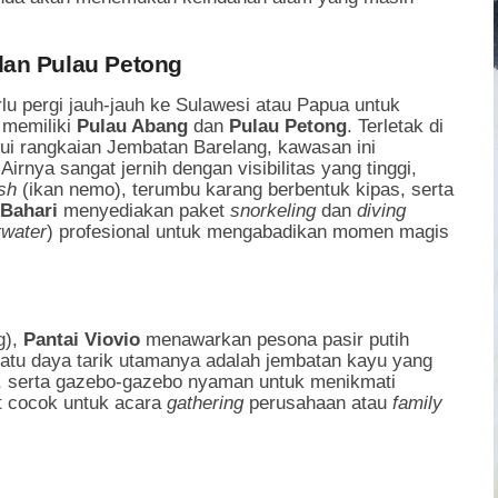
dan Pulau Petong
rlu pergi jauh-jauh ke Sulawesi atau Papua untuk
 memiliki
Pulau Abang
dan
Pulau Petong
. Terletak di
ui rangkaian Jembatan Barelang, kawasan ini
rnya sangat jernih dengan visibilitas yang tinggi,
sh
(ikan nemo), terumbu karang berbentuk kipas, serta
 Bahari
menyediakan paket
snorkeling
dan
diving
rwater
) profesional untuk mengabadikan momen magis
g),
Pantai Viovio
menawarkan pesona pasir putih
 satu daya tarik utamanya adalah jembatan kayu yang
tai, serta gazebo-gazebo nyaman untuk menikmati
at cocok untuk acara
gathering
perusahaan atau
family