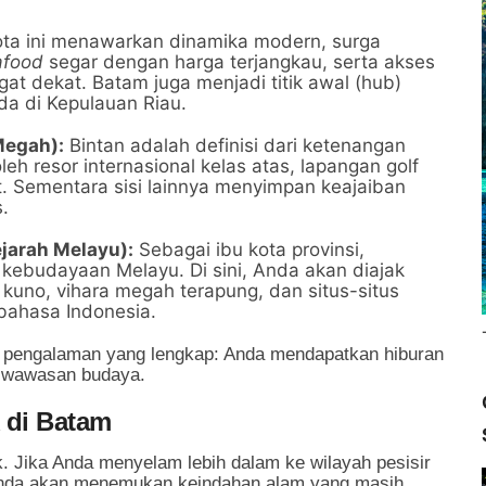
ta ini menawarkan dinamika modern, surga
afood
segar dengan harga terjangkau, serta akses
at dekat. Batam juga menjadi titik awal (hub)
da di Kepulauan Riau.
Megah):
Bintan adalah definisi dari ketenangan
oleh resor internasional kelas atas, lapangan golf
at. Sementara sisi lainnya menyimpan keajaiban
.
jarah Melayu):
Sebagai ibu kota provinsi,
kebudayaan Melayu. Di sini, Anda akan diajak
r kuno, vihara megah terapung, dan situs-situs
bahasa Indonesia.
 pengalaman yang lengkap: Anda mendapatkan hiburan
n wawasan budaya.
 di Batam
. Jika Anda menyelam lebih dalam ke wilayah pesisir
Anda akan menemukan keindahan alam yang masih