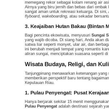
memegang rekor sebagai kolam renang air asin
Airnya yang biru jernih dan bebas dari omba
sangat aman untuk rekreasi keluarga. Di sini,
flyboard
,
wakeboarding
, atau sekadar bersanta
3. Keajaiban Hutan Bakau (Bintan 
Bagi pencinta ekowisata, menyusuri
Sungai 
yang wajib dicoba. Di siang hari, Anda akan 
satwa liar seperti monyet, ular air, dan berba
ini berubah menjadi tempat yang romantis ka
aliran sungai, menciptakan suasana seperti d
Wisata Budaya, Religi, dan Kul
Tanjungpinang menawarkan ketenangan yang sara
memberikan perspektif baru tentang bagaima
Kepulauan Riau.
1. Pulau Penyengat: Pusat Kerajaa
Hanya berjarak sekitar 15 menit menggunakan
Pulau Penyengat
adalah destinasi sejarah ya