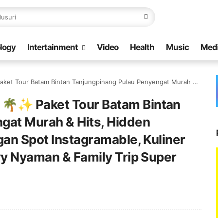
logy
Intertainment
Video
Health
Music
Med
t Murah & Hits, Hidden Paradise Favorit TikTok dengan Spot Instagramable, Kuliner Melayu, Healing Sunset, Ferry Nyaman & Family Trip Super Seru 🚢🌊
 🌴✨ Paket Tour Batam Bintan
gat Murah & Hits, Hidden
gan Spot Instagramable, Kuliner
ry Nyaman & Family Trip Super