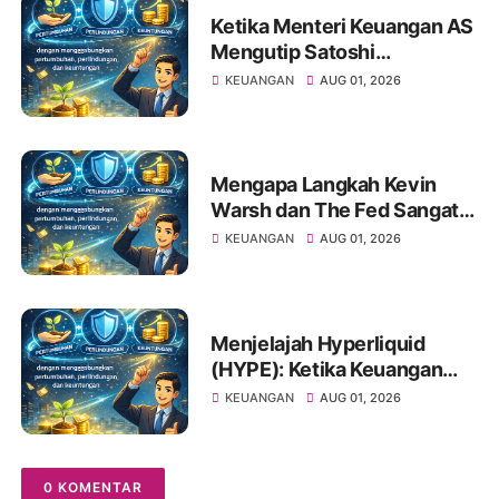
Ketika Menteri Keuangan AS
Mengutip Satoshi
Nakamoto: Apa Artinya bagi
KEUANGAN
AUG 01, 2026
Investor Pemula?
Mengapa Langkah Kevin
Warsh dan The Fed Sangat
Penting Bagi Portofolio
KEUANGAN
AUG 01, 2026
Saham Anda
Menjelajah Hyperliquid
(HYPE): Ketika Keuangan
Tradisional Berkelindan
KEUANGAN
AUG 01, 2026
dengan Dunia Kripto
0 KOMENTAR