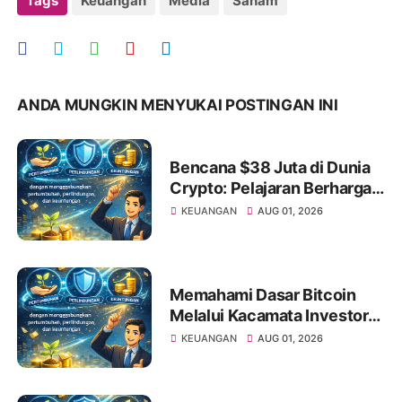
Tags
Keuangan
Media
Saham
ANDA MUNGKIN MENYUKAI POSTINGAN INI
Bencana $38 Juta di Dunia
Crypto: Pelajaran Berharga
bagi Investor Saham Pemula
KEUANGAN
AUG 01, 2026
Memahami Dasar Bitcoin
Melalui Kacamata Investor
Saham
KEUANGAN
AUG 01, 2026