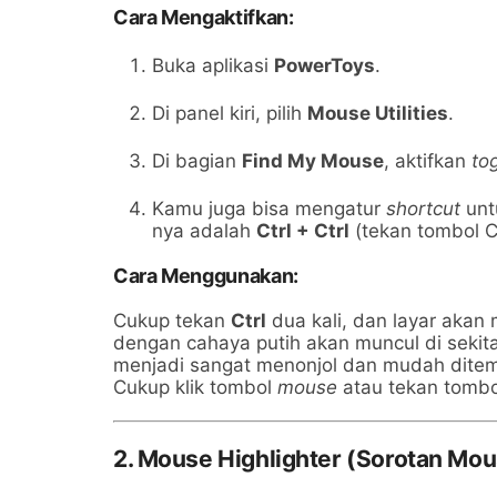
Cara Mengaktifkan:
Buka aplikasi
PowerToys
.
Di panel kiri, pilih
Mouse Utilities
.
Di bagian
Find My Mouse
, aktifkan
to
Kamu juga bisa mengatur
shortcut
untu
nya adalah
Ctrl + Ctrl
(tekan tombol Ct
Cara Menggunakan:
Cukup tekan
Ctrl
dua kali, dan layar akan
dengan cahaya putih akan muncul di sekit
menjadi sangat menonjol dan mudah ditemu
Cukup klik tombol
mouse
atau tekan tombol
2. Mouse Highlighter (Sorotan Mo