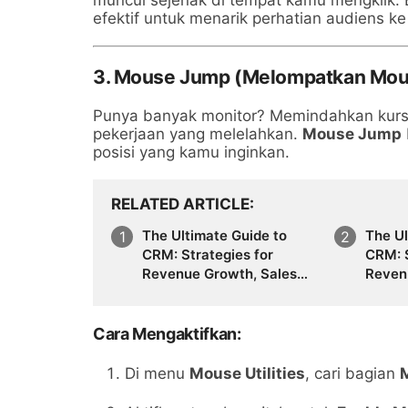
efektif untuk menarik perhatian audiens ke 
3. Mouse Jump (Melompatkan Mou
Punya banyak monitor? Memindahkan kursor 
pekerjaan yang melelahkan.
Mouse Jump
posisi yang kamu inginkan.
RELATED ARTICLE
The Ultimate Guide to
The Ul
CRM: Strategies for
CRM: S
Revenue Growth, Sales
Reven
Automation, Marketing
Autom
Performance, Lead
Perfo
Generation, Customer
Gener
Cara Mengaktifkan:
Segmentation,
Segme
Forecasting Accuracy,
Forec
Di menu
Mouse Utilities
, cari bagian
Customer Behavior
Custo
Analysis, and the Future of
Analys