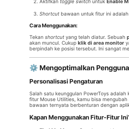
Aktifkan
toggle switch
untuk
Enable 
Data-Driven Sales &
Data-
Marketing
Marke
Shortcut
bawaan untuk fitur ini adala
Cara Menggunakan:
Tekan
shortcut
yang telah diatur. Sebuah
akan muncul. Cukup
klik di area monitor
ya
berpindah ke posisi tersebut. Ini sangat
⚙️ Mengoptimalkan Penggunaa
Personalisasi Pengaturan
Salah satu keunggulan PowerToys adalah
fitur Mouse Utilities, kamu bisa mengubah
bawaan ternyata berbenturan dengan aplik
Kapan Menggunakan Fitur-Fitur Ini