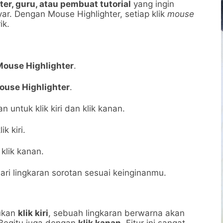
ter, guru, atau pembuat tutorial
yang ingin
ar. Dengan Mouse Highlighter, setiap klik
mouse
ik.
Mouse Highlighter
.
ouse Highlighter
.
untuk klik kiri dan klik kanan.
k kiri.
klik kanan.
dari lingkaran sorotan sesuai keinginanmu.
kukan
klik kiri
, sebuah lingkaran berwarna akan
 Begitu juga dengan
klik kanan
. Fitur ini sangat