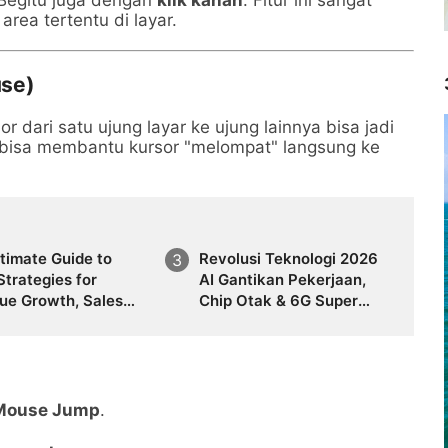
area tertentu di layar.
se)
dari satu ujung layar ke ujung lainnya bisa jadi
bisa membantu kursor "melompat" langsung ke
timate Guide to
Revolusi Teknologi 2026
trategies for
AI Gantikan Pekerjaan,
ue Growth, Sales
Chip Otak & 6G Super
ation, Marketing
Cepat hingga Mobil
rmance, Lead
Terbang, Komputer
ation, Customer
Kuantum, Deepfake, Smart
ntation,
City Tanpa Polisi dan
asting Accuracy,
Kacamata AR yang
Mouse Jump
.
mer Behavior
Mengubah Dunia
is, and the Future of