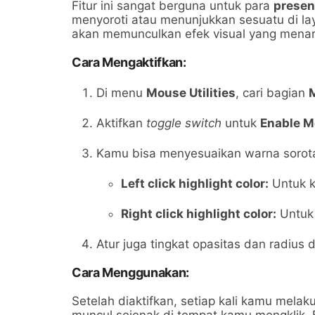
Fitur ini sangat berguna untuk para
presen
menyoroti atau menunjukkan sesuatu di lay
akan memunculkan efek visual yang menar
Cara Mengaktifkan:
Di menu
Mouse Utilities
, cari bagian
Aktifkan
toggle switch
untuk
Enable M
Kamu bisa menyesuaikan warna sorotan 
Left click highlight color:
Untuk kli
Right click highlight color:
Untuk 
Atur juga tingkat opasitas dan radius 
Cara Menggunakan:
Setelah diaktifkan, setiap kali kamu mela
muncul sejenak di tempat kamu mengklik.