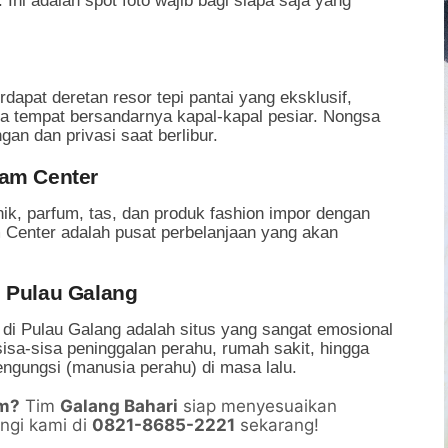
Ini adalah spot foto wajib bagi siapa saja yang
apat deretan resor tepi pantai yang eksklusif,
ina tempat bersandarnya kapal-kapal pesiar. Nongsa
an dan privasi saat berlibur.
tam Center
ik, parfum, tas, dan produk fashion impor dengan
 Center adalah pusat perbelanjaan yang akan
, Pulau Galang
m di Pulau Galang adalah situs yang sangat emosional
isa-sisa peninggalan perahu, rumah sakit, hingga
engungsi (manusia perahu) di masa lalu.
am?
Tim
Galang Bahari
siap menyesuaikan
ngi kami di
0821-8685-2221
sekarang!