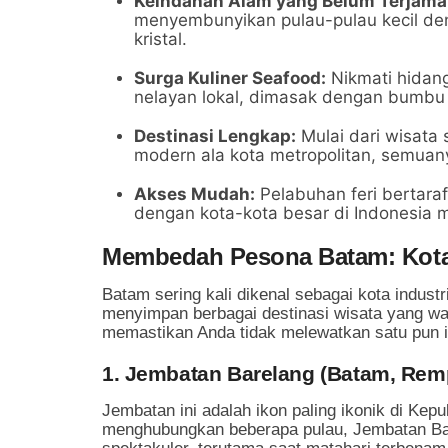
Keindahan Alam yang Belum Terjama
menyembunyikan pulau-pulau kecil denga
kristal.
Surga Kuliner Seafood:
Nikmati hidang
nelayan lokal, dimasak dengan bumbu
Destinasi Lengkap:
Mulai dari wisata s
modern ala kota metropolitan, semuany
Akses Mudah:
Pelabuhan feri bertaraf
dengan kota-kota besar di Indonesia 
Membedah Pesona Batam: Kota 
Batam sering kali dikenal sebagai kota industr
menyimpan berbagai destinasi wisata yang wa
memastikan Anda tidak melewatkan satu pun 
1. Jembatan Barelang (Batam, Rem
Jembatan ini adalah ikon paling ikonik di Kep
menghubungkan beberapa pulau, Jembatan B