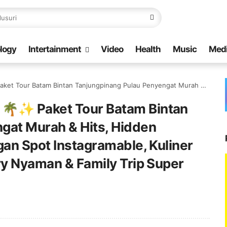
logy
Intertainment
Video
Health
Music
Med
t Murah & Hits, Hidden Paradise Favorit TikTok dengan Spot Instagramable, Kuliner Melayu, Healing Sunset, Ferry Nyaman & Family Trip Super Seru 🚢🌊
 🌴✨ Paket Tour Batam Bintan
gat Murah & Hits, Hidden
gan Spot Instagramable, Kuliner
ry Nyaman & Family Trip Super