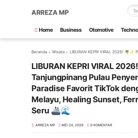
ARREZA MP
Home
Business
Otomotive
Techno
Beranda
Wisata
LIBURAN KEPRI VIRAL 2026! 🌴✨ Paket Tour Batam Bintan Tanjungpinang Pulau Penyenga
LIBURAN KEPRI VIRAL 2026!
Tanjungpinang Pulau Penyen
Paradise Favorit TikTok den
Melayu, Healing Sunset, Fer
Seru 🚢🌊
ARREZA MP
MEI 24, 2026
0 KOMENTAR