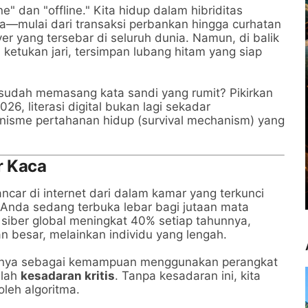
ine" dan "offline." Kita hidup dalam hibriditas
ta—mulai dari transaksi perbankan hingga curhatan
r yang tersebar di seluruh dunia. Namun, di balik
tukan jari, tersimpan lubang hitam yang siap
udah memasang kata sandi yang rumit? Pikirkan
26, literasi digital bukan lagi sekadar
nisme pertahanan hidup (survival mechanism) yang
ar Kaca
ncar di internet dari dalam kamar yang terkunci
h Anda sedang terbuka lebar bagi jutaan mata
siber global meningkat 40% setiap tahunnya,
n besar, melainkan individu yang lengah.
an hanya sebagai kemampuan menggunakan perangkat
alah
kesadaran kritis
. Tanpa kesadaran ini, kita
oleh algoritma.