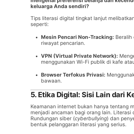
mengenal preferensi belanja dan kecend
keluarga Anda sendiri?
Tips literasi digital tingkat lanjut melibat
seperti:
Mesin Pencari Non-Tracking:
Beralih 
riwayat pencarian.
VPN (Virtual Private Network):
Mengen
menggunakan Wi-Fi publik di kafe ata
Browser Terfokus Privasi:
Menggunaka
bawaan.
5. Etika Digital: Sisi Lain dari
Keamanan internet bukan hanya tentang meli
menjadi ancaman bagi orang lain. Literasi 
Rundungan siber (
cyberbullying
) dan penye
bentuk pelanggaran literasi yang serius.