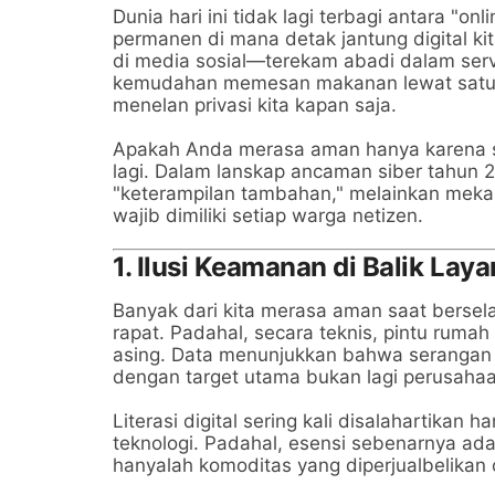
Dunia hari ini tidak lagi terbagi antara "onl
permanen di mana detak jantung digital ki
di media sosial—terekam abadi dalam serve
kemudahan memesan makanan lewat satu ke
menelan privasi kita kapan saja.
Apakah Anda merasa aman hanya karena s
lagi. Dalam lanskap ancaman siber tahun 20
"keterampilan tambahan," melainkan meka
wajib dimiliki setiap warga netizen.
1. Ilusi Keamanan di Balik Lay
Banyak dari kita merasa aman saat bersela
rapat. Padahal, secara teknis, pintu ruma
asing. Data menunjukkan bahwa serangan 
dengan target utama bukan lagi perusahaa
Literasi digital sering kali disalahartik
teknologi. Padahal, esensi sebenarnya ad
hanyalah komoditas yang diperjualbelikan 