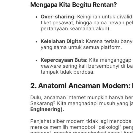
Mengapa Kita Begitu Rentan?
Over-sharing:
Keinginan untuk divali
tiket pesawat, hingga nama hewan pel
pertanyaan keamanan akun).
Kelelahan Digital:
Karena terlalu ban
yang sama untuk semua platform.
Kepercayaan Buta:
Kita menganggap a
malware
sering kali bersembunyi di ba
tampak tidak berdosa.
2. Anatomi Ancaman Modern: 
Dulu, ancaman internet mungkin hanya be
Sekarang? Kita menghadapi musuh yang ja
Engineering).
Penjahat siber modern tidak lagi mencoba 
mereka memilih membobol "psikologi" pen
personal, mereka memanipulasi emosi And